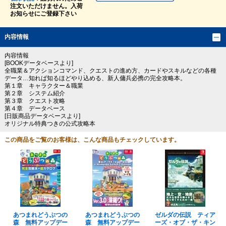
注文いただけません。入荷
お知らせにご登録下さい
内容情報
内容情報
[BOOKデータベースより]
全職業＆アクションコマンド、クエストの進め方、カードやスキルなどの各種
データ…知れば知るほどやり込める、新人傭兵必携の完全攻略本。
第１章 キャラクター＆職業
第２章 システム紹介
第３章 クエスト攻略
第４章 データベース
[日販商品データベースより]
オリジナル特典つきの公式攻略本
この商品をご覧のお客様は、こんな商品もチェックしています。
あつまれどうぶつの
あつまれどうぶつの
ゼルダの伝説 ティア
森 無料アップデー
森 無料アップデー
ーズ・オブ・ザ・キン