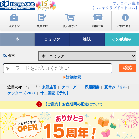
オンライン書店
【ホンヤクラブドットコム】
ログイン
会員登録
買い物かご
店舗一覧
ご利用ガイド
本
コミック
雑誌
その他商材
検索
詳細検索
注目のキーワード：
東野圭吾
｜
グローグー
｜
課題図書
｜
夏休みドリル
｜
ゲッターズ 2027
｜
十二国記【予約】
【ご案内】お盆期間の配送について