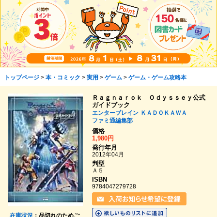
トップページ
>
本・コミック
>
実用
>
ゲーム
>
ゲーム・ゲーム攻略本
Ｒａｇｎａｒｏｋ Ｏｄｙｓｓｅｙ公式
ガイドブック
エンターブレイン
ＫＡＤＯＫＡＷＡ
ファミ通編集部
価格
1,980円
発行年月
2012年04月
判型
Ａ５
ISBN
9784047279728
在庫状況
：品切れのためご