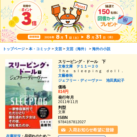
トップページ
>
本・コミック
>
文芸
>
文芸（海外）
>
海外の小説
スリーピング・ドール 下
文春文庫 テ１１ー２０
Ｔｈｅ ｓｌｅｅｐｉｎｇ ｄｏｌｌ．
文藝春秋
ジェフリー・ディーヴァー
池田真紀子
価格
814円
発行年月
2011年11月
判型
文庫
ISBN
9784167812027
在庫状況
：品切れのためご