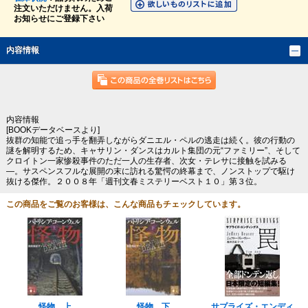
注文いただけません。入荷
お知らせにご登録下さい
内容情報
内容情報
[BOOKデータベースより]
抜群の知能で追っ手を翻弄しながらダニエル・ペルの逃走は続く。彼の行動の
謎を解明するため、キャサリン・ダンスはカルト集団の元“ファミリー”、そして
クロイトン一家惨殺事件のただ一人の生存者、次女・テレサに接触を試みる
―。サスペンスフルな展開の末に訪れる驚愕の終幕まで、ノンストップで駆け
抜ける傑作。２００８年「週刊文春ミステリーベスト１０」第３位。
この商品をご覧のお客様は、こんな商品もチェックしています。
怪物 上
怪物 下
サプライズ・エンディ