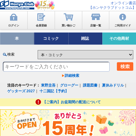
オンライン書店
【ホンヤクラブドットコム】
ログイン
会員登録
買い物かご
店舗一覧
ご利用ガイド
本
コミック
雑誌
その他商材
検索
詳細検索
注目のキーワード：
東野圭吾
｜
グローグー
｜
課題図書
｜
夏休みドリル
｜
ゲッターズ 2027
｜
十二国記【予約】
【ご案内】お盆期間の配送について