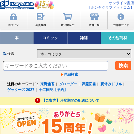
オンライン書店
【ホンヤクラブドットコム】
ログイン
会員登録
買い物かご
店舗一覧
ご利用ガイド
本
コミック
雑誌
その他商材
検索
詳細検索
注目のキーワード：
東野圭吾
｜
グローグー
｜
課題図書
｜
夏休みドリル
｜
ゲッターズ 2027
｜
十二国記【予約】
【ご案内】お盆期間の配送について