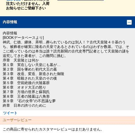
注文いただけません。入荷
お知らせにご登録下さい
内容情報
内容情報
[BOOKデータベースより]
神武、仁徳、継体、斉明…葬られているのは別人！？古代天皇陵４０基のう
ち、被葬者が確実に陵名の天皇であるとされているのはわずか数基。では、そ
こに眠っているのは本当は誰？読売新聞の古代史専門記者として天皇陵の謎を
追究してきた著者が、この難問に挑む。
序章 天皇陵とは何か
第１章 実在しない天皇にも墓が…
第２章 国を肇めた初代大王の墓
第３章 改造、変造、新造された御陵
第４章 暗殺された天皇のその後
第５章 空前絶後の大陵墓群
第６章 オオド大王の怒り
第７章 方墳の世界と蘇我氏
第８章 王者の陵墓は八角形
第９章 “石の女帝”の不思議な夢
終章 日本の誇りのために
ツイート
ユーザーレビュー
この商品に寄せられたカスタマーレビューはまだありません。