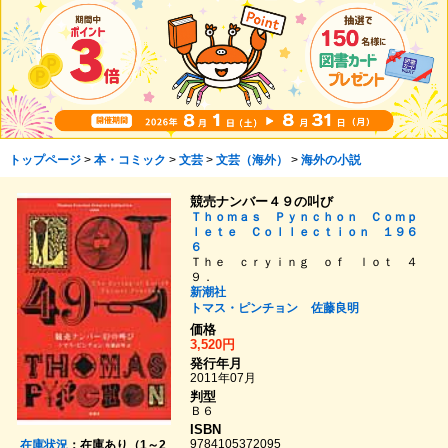
トップページ
>
本・コミック
>
文芸
>
文芸（海外）
>
海外の小説
競売ナンバー４９の叫び
Ｔｈｏｍａｓ Ｐｙｎｃｈｏｎ Ｃｏｍｐ
ｌｅｔｅ Ｃｏｌｌｅｃｔｉｏｎ １９６
６
Ｔｈｅ ｃｒｙｉｎｇ ｏｆ ｌｏｔ ４
９．
新潮社
トマス・ピンチョン
佐藤良明
価格
3,520円
発行年月
2011年07月
判型
Ｂ６
ISBN
9784105372095
在庫状況
：在庫あり（1～2