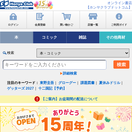
オンライン書店
【ホンヤクラブドットコム】
ログイン
会員登録
買い物かご
店舗一覧
ご利用ガイド
本
コミック
雑誌
その他商材
検索
詳細検索
注目のキーワード：
東野圭吾
｜
グローグー
｜
課題図書
｜
夏休みドリル
｜
ゲッターズ 2027
｜
十二国記【予約】
【ご案内】お盆期間の配送について