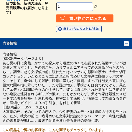
日で出荷、新刊の場合、発
点
売日以降のお届けになりま
す）
内容情報
内容情報
[BOOKデータベースより]
ある夏の日に突然、かつての恋人から遺産のゆくえを託された若妻エディパは
茫然と立ちすくむ。その男こそ、カリフォルニアきっての大富豪だったのだか
ら―。調査に赴く女探偵の前に現れたのはハンサムな顧問弁護士に大量の切手
コレクション、いたるところに記された暗号めいた文字列に郵便ラッパのマー
ク、そして、奇怪にして残酷、暗喩に満ちた古典劇。すべては歴史の裏に潜む
巨大な闇を指し示していた…。だが謎は増え、手掛かりは喪われてゆく。果た
してエディパは間に合うのか？そして、彼女に真に託された遺産とは？絶え間
ない逸脱と連発されるギャグの数々。にもかかわらず、天才作家は最速のスピ
ードで読者を狂熱へと連れ去る。稠密にして底抜け、痛快にして精緻なる名作
が、詳細なガイド「４９の手引き」を付して新訳。
[日販商品データベースより]
大富豪の死。そのかつての恋人で、今や若妻のエディパは遺産の行方を託され
る。だが、彼女の前に、暗号めいた文字列に謎のラッパ・マーク、奇怪な筋書
きの古典劇が現れ…。最速で読者を連れ去る狂熱の探偵小説。
この商品をご覧のお客様は、こんな商品もチェックしています。