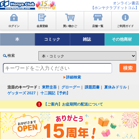
オンライン書店
【ホンヤクラブドットコム】
ログイン
会員登録
買い物かご
店舗一覧
ご利用ガイド
本
コミック
雑誌
その他商材
検索
詳細検索
注目のキーワード：
東野圭吾
｜
グローグー
｜
課題図書
｜
夏休みドリル
｜
ゲッターズ 2027
｜
十二国記【予約】
【ご案内】お盆期間の配送について