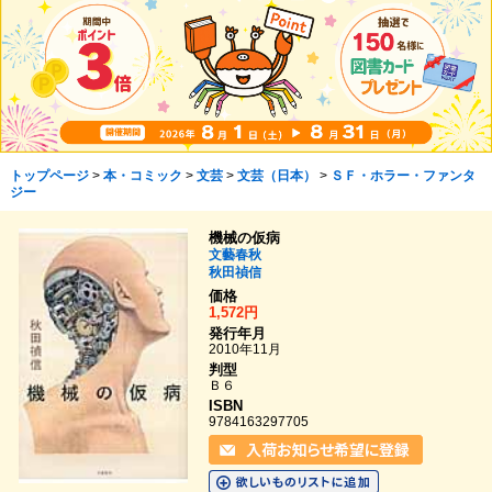
トップページ
>
本・コミック
>
文芸
>
文芸（日本）
>
ＳＦ・ホラー・ファンタ
ジー
機械の仮病
文藝春秋
秋田禎信
価格
1,572円
発行年月
2010年11月
判型
Ｂ６
ISBN
9784163297705