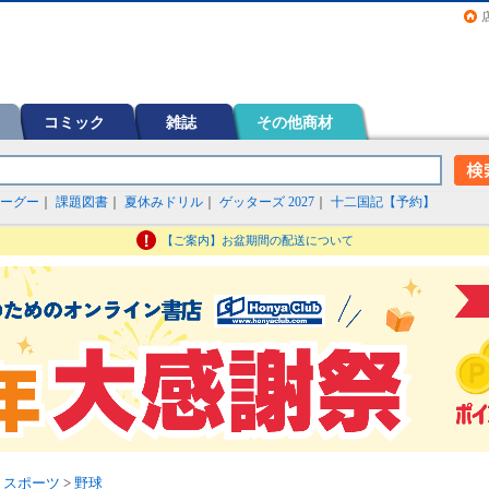
画（コミック）など在庫も充実
コミック
雑誌
その他商材
ーグー
｜
課題図書
｜
夏休みドリル
｜
ゲッターズ 2027
｜
十二国記【予約】
【ご案内】お盆期間の配送について
>
スポーツ
>
野球