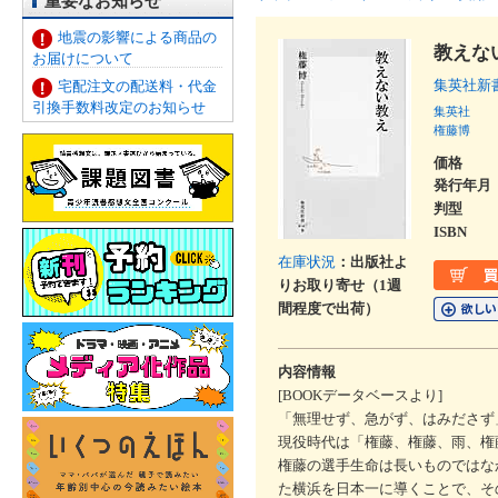
重要なお知らせ
地震の影響による商品の
教えな
お届けについて
集英社新
宅配注文の配送料・代金
引換手数料改定のお知らせ
集英社
権藤博
価格
発行年月
判型
ISBN
在庫状況
：出版社よ
りお取り寄せ（1週
間程度で出荷）
内容情報
[BOOKデータベースより]
「無理せず、急がず、はみださず
現役時代は「権藤、権藤、雨、権
権藤の選手生命は長いものではな
た横浜を日本一に導くことで、そ