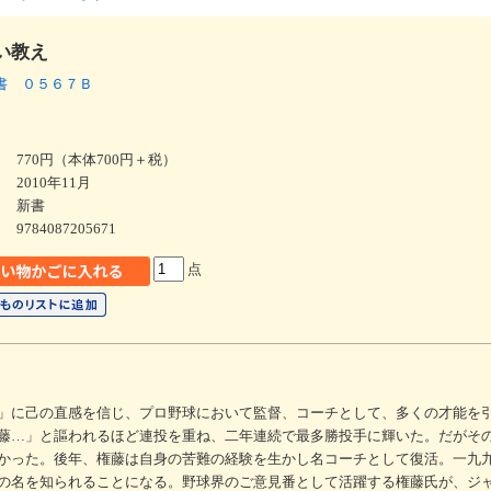
い教え
書 ０５６７Ｂ
770円（本体700円＋税）
2010年11月
新書
9784087205671
点
」に己の直感を信じ、プロ野球において監督、コーチとして、多くの才能を
藤…」と謳われるほど連投を重ね、二年連続で最多勝投手に輝いた。だがそ
かった。後年、権藤は自身の苦難の経験を生かし名コーチとして復活。一九
の名を知られることになる。野球界のご意見番として活躍する権藤氏が、ジ