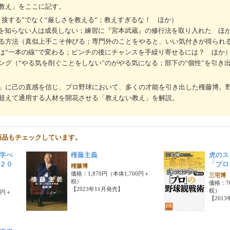
教え」をここに記す。
接する”でなく“厳しさを教える”；教えすぎるな！ ほか）
己を知らない人は成長しない；練習に『宮本武蔵』の修行法を取り入れた ほ
る方法（真似上手こそ伸びる；専門外のことをやると、いい気付きが得られ
は“一本の線”で変わる；ピンチの後にチャンスを手繰り寄せるには？ ほか
ング（“やる気を削ぐことをしない”のがやる気になる；部下の“個性”を引き
」に己の直感を信じ、プロ野球において、多くの才能を引き出した権藤博。
超えて通用する人材を開花させる「教えない教え」を解説。
商品もチェックしています。
学べ
権藤主義
虎のス
２０
「プロ
権藤博
価格：1,870円（本体1,700円＋
三宅
税）
価格：7
【2023年11月発売】
税）
0円＋
【201