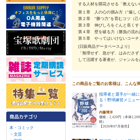
する人材を開花させる「教えない
第１章 人の心の掴み方（“厳しく
第２章 “勝つ力”を育むコツ（
第３章 伸びしろをぐんと長くす
第４章 壁を破る力（勝負の流れ
第５章 やってはいけないコーチ
[日販商品データベースより]
「無理せず、急がず、はみださず
して活躍する著者が、ジャンルを
この商品をご覧のお客様は、こんな
指導者と選手が一緒に
る！野球練習メニュー
０
内藤博洋
価格：2,420円（本体2,20
税）
【2026年07月発売】
本・コミック
文芸