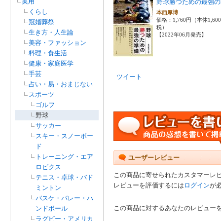
実用
野球勝つための最強の
くらし
本西厚博
価格：1,760円（本体1,60
冠婚葬祭
税）
生き方・人生論
【2022年06月発売】
美容・ファッション
料理・食生活
健康・家庭医学
手芸
ツイート
占い・易・おまじない
スポーツ
ゴルフ
野球
サッカー
スキー・スノーボー
ド
トレーニング・エア
ユーザーレビュー
ロビクス
この商品に寄せられたカスタマーレ
テニス・卓球・バド
レビューを評価するには
ログイン
が
ミントン
バスケ・バレー・ハ
この商品に対するあなたのレビュー
ンドボール
ラグビー・アメリカ