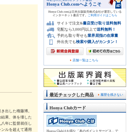
Honya Club.comへようこそ
Honya Club.comは日本出版販売株式会社が運営している
インターネット書店です。
ご利用ガイドはこちら
サイトで注文&
書店受け取り送料無料
宅配なら3,000円以上で
送料無料！
予約も取り寄せも
業界屈指の在庫量
外出先でも
検索や購入がカンタン！
店舗一覧はこちら
最近チェックした商品
履歴を残さない
Honya Clubカード
引き出した権藤博。
の結果、体を壊した
九八年に監督就任し
ャンルを超えて通用
Honya Clubはお得な「本のポイントサービス」で