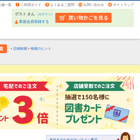
店舗一覧
ご利用ガイド
よくあるご質問
お問い合わせ
サイトマップ
ゲスト さん
（
ログイン
）
新規会員登録する
詳細検索
検索のヒント
本好きのためのオンライン書店