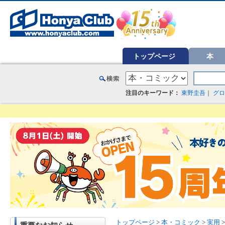
オンライン書店【ホンヤクラブ】はお好きな本屋での受け取りで送料無料！新刊予約・通販も。本（書籍）、雑誌、漫
トップページ
本
注目のキーワード：
東野圭吾
｜
グロ
トップページ
>
本・コミック
>
実用