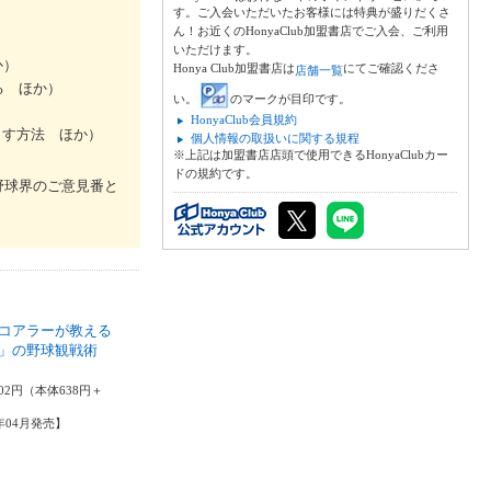
す。ご入会いただいたお客様には特典が盛りだくさ
ん！お近くのHonyaClub加盟書店でご入会、ご利用
いただけます。
か）
Honya Club加盟書店は
にてご確認くださ
店舗一覧
る ほか）
い。
のマークが目印です。
）
HonyaClub会員規約
出す方法 ほか）
個人情報の取扱いに関する規程
※上記は加盟書店店頭で使用できるHonyaClubカー
ドの規約です。
野球界のご意見番と
コアラーが教える
」の野球観戦術
博
02円（本体638円＋
3年04月発売】