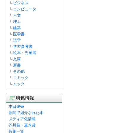
ビジネス
コンピュータ
人文
理工
建築
医学書
語学
学習参考書
絵本・児童書
文庫
新書
その他
コミック
ムック
特集情報
本日発売
新聞で紹介された本
メディア化情報
芥川賞・直木賞
特集一覧