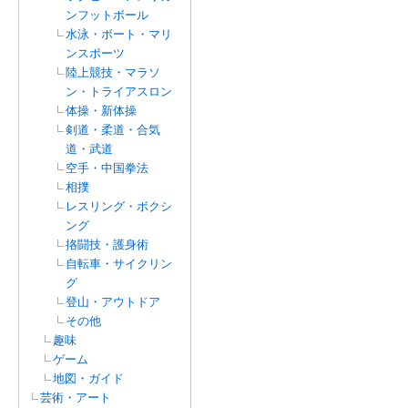
ンフットボール
水泳・ボート・マリ
ンスポーツ
陸上競技・マラソ
ン・トライアスロン
体操・新体操
剣道・柔道・合気
道・武道
空手・中国拳法
相撲
レスリング・ボクシ
ング
挌闘技・護身術
自転車・サイクリン
グ
登山・アウトドア
その他
趣味
ゲーム
地図・ガイド
芸術・アート