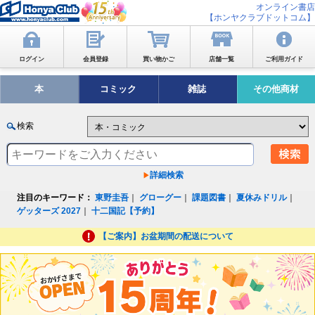
オンライン書店
【ホンヤクラブドットコム】
ログイン
会員登録
買い物かご
店舗一覧
ご利用ガイド
本
コミック
雑誌
その他商材
検索
詳細検索
注目のキーワード：
東野圭吾
｜
グローグー
｜
課題図書
｜
夏休みドリル
｜
ゲッターズ 2027
｜
十二国記【予約】
【ご案内】お盆期間の配送について