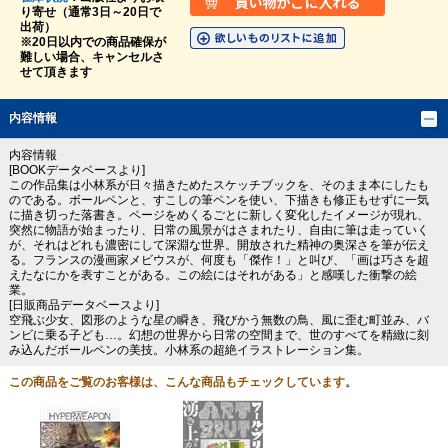
り寄せ（通常3日～20日で
出荷）
※20日以内での商品確保が
難しい場合、キャンセルさ
せて頂きます
内容情報
内容情報
[BOOKデータベースより]
この作品集は小林系が日々描きためたスケッチブックを、そのまま本にしたも
のである。ボールペンと、すこしの筆ペンを使い、下描きも修正もせずに一気
に描き切った落書き。ページをめくるごとに新しく変化したイメージが現れ、
突然に物語が始まったり、日常の風景がはさまれたり、自由に筆は走っていく
が、それはどれも濃密にして深淵な世界。開放された精神の奥深さを筆が伝え
る。フランスの漫画家メビウスが、何度も「傑作！」と叫び、「画は巧さを超
えたなにかを表すことがある。この絵にはそれがある」と感嘆した衝撃の絵
業。
[日販商品データベースより]
空飛ぶ少女、図形のような星の瞬き、飛びかう無数の鳥、風に歪む町並み、バ
ンビに乗る子ども…。幻想の世界から日常の空間まで、世のすべてを精緻に刻
み込んだボールペンの美技。小林系の超絶イラストレーション集。
この商品をご覧のお客様は、こんな商品もチェックしています。