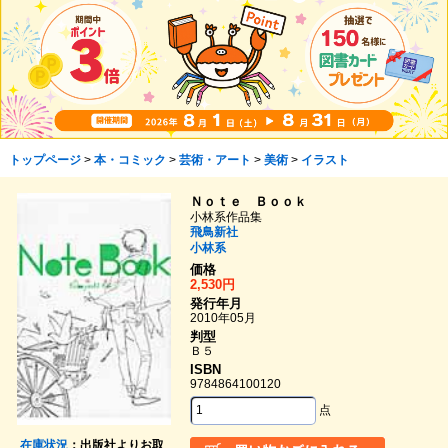
トップページ
>
本・コミック
>
芸術・アート
>
美術
>
イラスト
Ｎｏｔｅ Ｂｏｏｋ
小林系作品集
飛鳥新社
小林系
価格
2,530円
発行年月
2010年05月
判型
Ｂ５
ISBN
9784864100120
点
在庫状況
：出版社よりお取