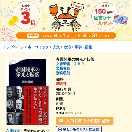
トップページ
>
本・コミック
>
人文
>
政治
>
軍事・防衛
帝国陸軍の栄光と転落
文春新書 ７５０
文藝春秋
別宮暖朗
価格
858円
発行年月
2010年04月
判型
新書
ISBN
9784166607501
在庫状況
：品切れのためご