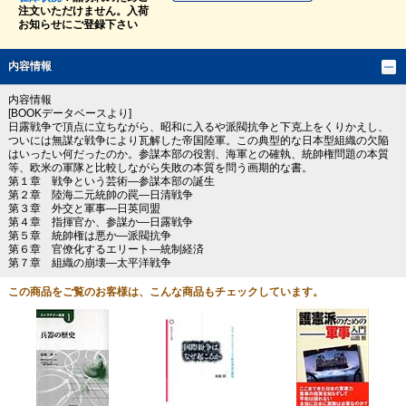
注文いただけません。入荷
お知らせにご登録下さい
内容情報
内容情報
[BOOKデータベースより]
日露戦争で頂点に立ちながら、昭和に入るや派閥抗争と下克上をくりかえし、
ついには無謀な戦争により瓦解した帝国陸軍。この典型的な日本型組織の欠陥
はいったい何だったのか。参謀本部の役割、海軍との確執、統帥権問題の本質
等、欧米の軍隊と比較しながら失敗の本質を問う画期的な書。
第１章 戦争という芸術―参謀本部の誕生
第２章 陸海二元統帥の罠―日清戦争
第３章 外交と軍事―日英同盟
第４章 指揮官か、参謀か―日露戦争
第５章 統帥権は悪か―派閥抗争
第６章 官僚化するエリート―統制経済
第７章 組織の崩壊―太平洋戦争
この商品をご覧のお客様は、こんな商品もチェックしています。