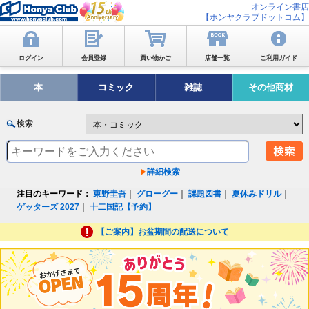
オンライン書店
【ホンヤクラブドットコム】
ログイン
会員登録
買い物かご
店舗一覧
ご利用ガイド
本
コミック
雑誌
その他商材
検索
詳細検索
注目のキーワード：
東野圭吾
｜
グローグー
｜
課題図書
｜
夏休みドリル
｜
ゲッターズ 2027
｜
十二国記【予約】
【ご案内】お盆期間の配送について