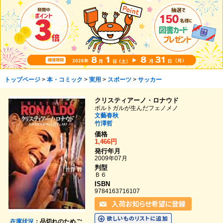
トップページ
>
本・コミック
>
実用
>
スポーツ
>
サッカー
クリスティアーノ・ロナウド
ポルトガルが生んだフェノメノ
文藝春秋
竹澤哲
価格
1,466円
発行年月
2009年07月
判型
Ｂ６
ISBN
9784163716107
在庫状況
：品切れのためご