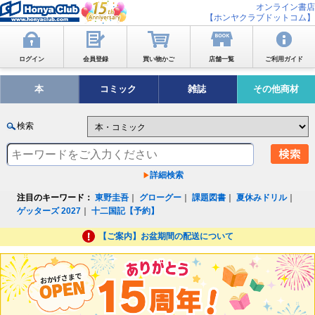
オンライン書店
【ホンヤクラブドットコム】
ログイン
会員登録
買い物かご
店舗一覧
ご利用ガイド
本
コミック
雑誌
その他商材
検索
詳細検索
注目のキーワード：
東野圭吾
｜
グローグー
｜
課題図書
｜
夏休みドリル
｜
ゲッターズ 2027
｜
十二国記【予約】
【ご案内】お盆期間の配送について