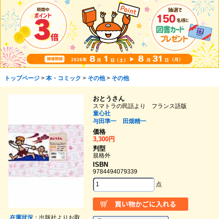
トップページ
>
本・コミック
>
その他
>
その他
おとうさん
スマトラの民話より フランス語版
童心社
与田準一
田畑精一
価格
3,300円
判型
規格外
ISBN
9784494079339
点
在庫状況
：出版社よりお取