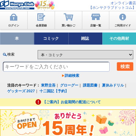
オンライン書店
【ホンヤクラブドットコム】
ログイン
会員登録
買い物かご
店舗一覧
ご利用ガイド
本
コミック
雑誌
その他商材
検索
詳細検索
注目のキーワード：
東野圭吾
｜
グローグー
｜
課題図書
｜
夏休みドリル
｜
ゲッターズ 2027
｜
十二国記【予約】
【ご案内】お盆期間の配送について