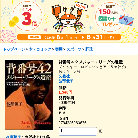
トップページ
>
本・コミック
>
実用
>
スポーツ
>
野球
背番号４２メジャー・リーグの遺産
ジャッキー・ロビンソンとアメリカ社会に
おける「人種」
文芸社
波部優子
価格
1,540円
発行年月
2009年04月
判型
Ｂ６
ISBN
9784286063676
点
在庫状況
：出版社よりお取