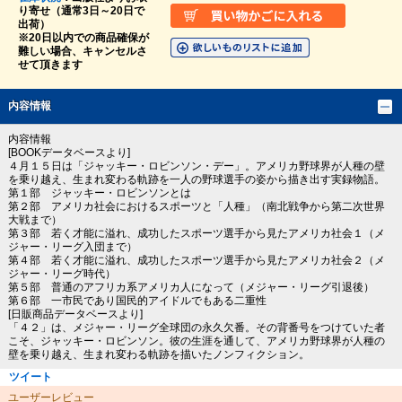
り寄せ（通常3日～20日で
出荷）
※20日以内での商品確保が
難しい場合、キャンセルさ
せて頂きます
内容情報
内容情報
[BOOKデータベースより]
４月１５日は「ジャッキー・ロビンソン・デー」。アメリカ野球界が人種の壁
を乗り越え、生まれ変わる軌跡を一人の野球選手の姿から描き出す実録物語。
第１部 ジャッキー・ロビンソンとは
第２部 アメリカ社会におけるスポーツと「人種」（南北戦争から第二次世界
大戦まで）
第３部 若く才能に溢れ、成功したスポーツ選手から見たアメリカ社会１（メ
ジャー・リーグ入団まで）
第４部 若く才能に溢れ、成功したスポーツ選手から見たアメリカ社会２（メ
ジャー・リーグ時代）
第５部 普通のアフリカ系アメリカ人になって（メジャー・リーグ引退後）
第６部 一市民であり国民的アイドルでもある二重性
[日販商品データベースより]
「４２」は、メジャー・リーグ全球団の永久欠番。その背番号をつけていた者
こそ、ジャッキー・ロビンソン。彼の生涯を通して、アメリカ野球界が人種の
壁を乗り越え、生まれ変わる軌跡を描いたノンフィクション。
ツイート
ユーザーレビュー