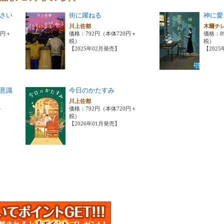
さい
街に躍ねる
神に愛
川上佐都
木爾チ
0円＋
価格：792円（本体720円＋
価格：8
税）
税）
【2025年02月発売】
【202
意識
今日のかたすみ
川上佐都
＋
価格：792円（本体720円＋
税）
【2026年01月発売】