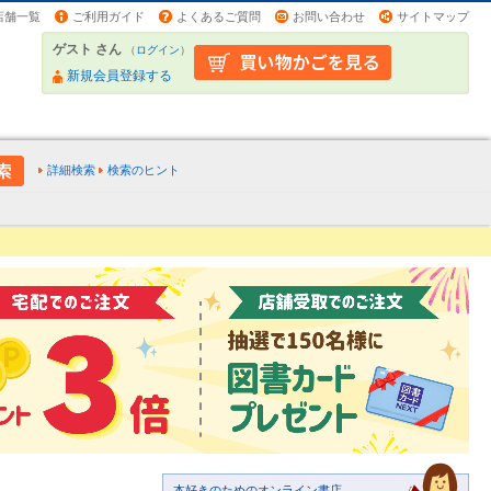
店舗一覧
ご利用ガイド
よくあるご質問
お問い合わせ
サイトマップ
ゲスト さん
（
ログイン
）
新規会員登録する
詳細検索
検索のヒント
本好きのためのオンライン書店