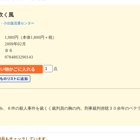
吹く風
・小出版流通センター
1,980円（本体1,800円＋税）
2009年02月
Ｂ６
9784863290143
点
み、６件の殺人事件を裁くく裁判員の胸の内。刑事裁判傍聴３０余年のベテ
商品もチェックしています。