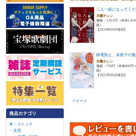
二人一組になってくだ
木爾チレン
価格：1,815円（本体1,65
税）
【2024年09月発売】
静電気と、未夜子の無
木爾チレン
価格：759円（本体690円
税）
【2025年09月発売】
ツイート
本・コミック
文芸