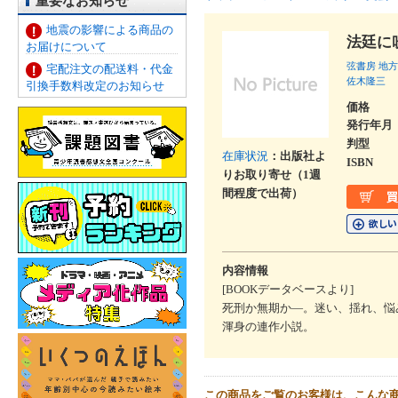
重要なお知らせ
地震の影響による商品の
法廷に
お届けについて
弦書房
地方
宅配注文の配送料・代金
佐木隆三
引換手数料改定のお知らせ
価格
発行年月
判型
在庫状況
：出版社よ
ISBN
りお取り寄せ（1週
間程度で出荷）
内容情報
[BOOKデータベースより]
死刑か無期か―。迷い、揺れ、悩
渾身の連作小説。
この商品をご覧のお客様は、こんな