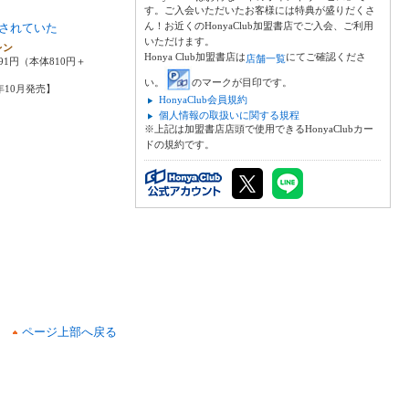
す。ご入会いただいたお客様には特典が盛りだくさ
ん！お近くのHonyaClub加盟書店でご入会、ご利用
されていた
いただけます。
レン
Honya Club加盟書店は
にてご確認くださ
店舗一覧
91円（本体810円＋
い。
のマークが目印です。
5年10月発売】
HonyaClub会員規約
個人情報の取扱いに関する規程
※上記は加盟書店店頭で使用できるHonyaClubカー
ドの規約です。
ページ上部へ戻る