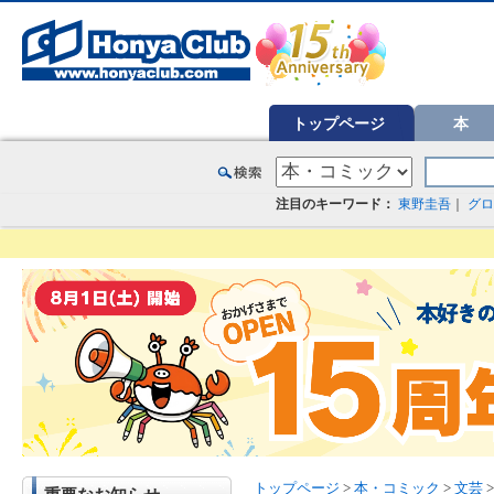
オンライン書店【ホンヤクラブ】はお好きな本屋での受け取りで送料無料！新刊予約・通販も。本（書籍）、雑誌、漫
トップページ
本
注目のキーワード：
東野圭吾
｜
グロ
トップページ
>
本・コミック
>
文芸