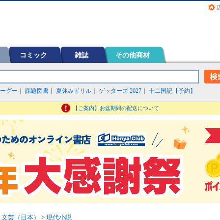
画（コミック）など在庫も充実
コミック
雑誌
その他商材
ーグー
｜
課題図書
｜
夏休みドリル
｜
ゲッターズ 2027
｜
十二国記【予約】
【ご案内】お盆期間の配送について
>
文芸（日本）
>
現代小説