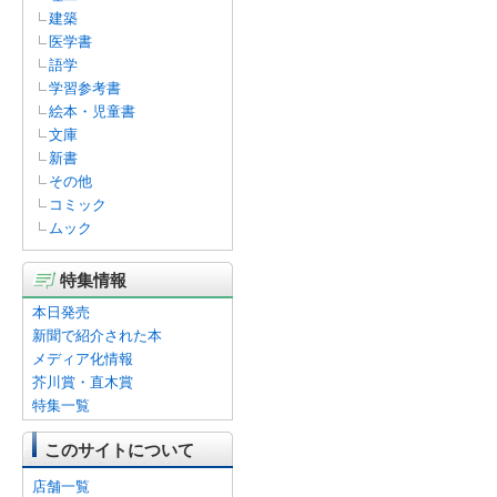
建築
医学書
語学
学習参考書
絵本・児童書
文庫
新書
その他
コミック
ムック
特集情報
本日発売
新聞で紹介された本
メディア化情報
芥川賞・直木賞
特集一覧
このサイトについて
店舗一覧