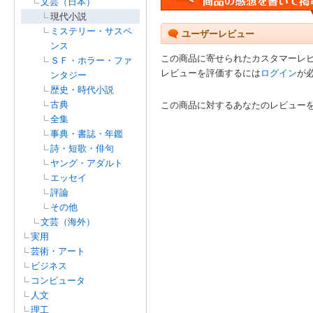
文芸（日本）
現代小説
ミステリー・サスペ
ユーザーレビュー
ンス
この商品に寄せられたカスタマーレ
ＳＦ・ホラー・ファ
レビューを評価するには
ログイン
が
ンタジー
歴史・時代小説
古典
この商品に対するあなたのレビュー
全集
事典・書誌・年鑑
詩・短歌・俳句
ヤング・アダルト
エッセイ
評論
その他
文芸（海外）
実用
芸術・アート
ビジネス
コンピュータ
人文
理工