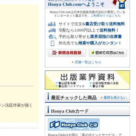
Honya Club.comへようこそ
Honya Club.comは日本出版販売株式会社が運営している
インターネット書店です。
ご利用ガイドはこちら
サイトで注文&
書店受け取り送料無料
宅配なら3,000円以上で
送料無料！
予約も取り寄せも
業界屈指の在庫量
外出先でも
検索や購入がカンタン！
店舗一覧はこちら
最近チェックした商品
履歴を残さない
ラン法廷作家が描く
Honya Clubカード
Honya Clubはお得な「本のポイントサービス」で