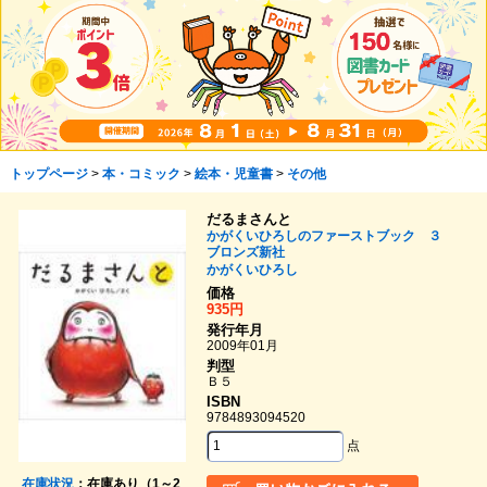
トップページ
>
本・コミック
>
絵本・児童書
>
その他
だるまさんと
かがくいひろしのファーストブック ３
ブロンズ新社
かがくいひろし
価格
935円
発行年月
2009年01月
判型
Ｂ５
ISBN
9784893094520
点
在庫状況
：在庫あり（1～2