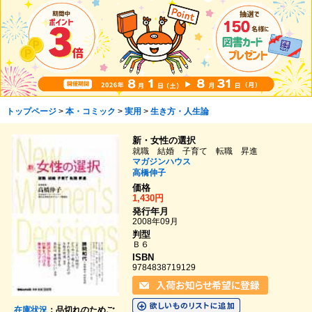
トップページ
>
本・コミック
>
実用
>
生き方・人生論
新・女性の選択
就職 結婚 子育て 転職 昇進
マガジンハウス
高橋伸子
価格
1,430円
発行年月
2008年09月
判型
Ｂ６
ISBN
9784838719129
在庫状況
：品切れのためご