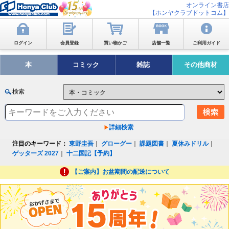
オンライン書店
【ホンヤクラブドットコム】
ログイン
会員登録
買い物かご
店舗一覧
ご利用ガイド
本
コミック
雑誌
その他商材
検索
詳細検索
注目のキーワード：
東野圭吾
｜
グローグー
｜
課題図書
｜
夏休みドリル
｜
ゲッターズ 2027
｜
十二国記【予約】
【ご案内】お盆期間の配送について