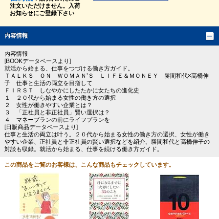
注文いただけません。入荷
お知らせにご登録下さい
内容情報
内容情報
[BOOKデータベースより]
就活から始まる、仕事をつづける働き方ガイド。
ＴＡＬＫＳ ＯＮ ＷＯＭＡＮ’Ｓ ＬＩＦＥ＆ＭＯＮＥＹ 勝間和代×高橋伸
子 仕事と生活の両立を目指して
ＦＩＲＳＴ しなやかにしたたかに女たちの進化史
１ ２０代から始まる女性の働き方の選択
２ 女性が働きやすい企業とは？
３ 「正社員と非正社員」賢い選択は？
４ マネープランの前にライフプランを
[日販商品データベースより]
仕事と生活の両立は叶う。２０代から始まる女性の働き方の選択、女性が働き
やすい企業、正社員と非正社員の賢い選択などを紹介。勝間和代と高橋伸子の
対談も収録。就活から始まる、仕事を続ける働き方ガイド。
この商品をご覧のお客様は、こんな商品もチェックしています。