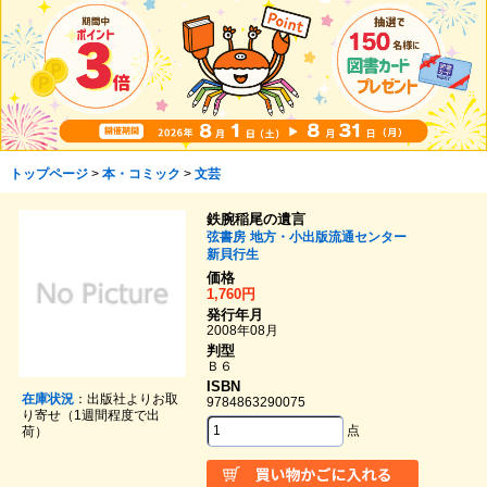
トップページ
>
本・コミック
>
文芸
鉄腕稲尾の遺言
弦書房
地方・小出版流通センター
新貝行生
価格
1,760円
発行年月
2008年08月
判型
Ｂ６
ISBN
在庫状況
：出版社よりお取
9784863290075
り寄せ（1週間程度で出
点
荷）