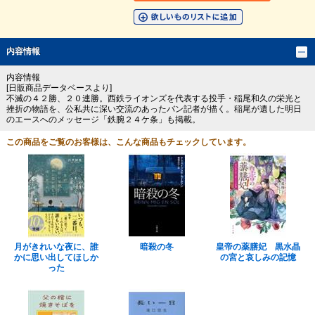
内容情報
内容情報
[日販商品データベースより]
不滅の４２勝、２０連勝。西鉄ライオンズを代表する投手・稲尾和久の栄光と
挫折の物語を、公私共に深い交流のあったバン記者が描く。稲尾が遺した明日
のエースへのメッセージ「鉄腕２４ケ条」も掲載。
この商品をご覧のお客様は、こんな商品もチェックしています。
月がきれいな夜に、誰
暗殺の冬
皇帝の薬膳妃 黒水晶
かに思い出してほしか
の宮と哀しみの記憶
った