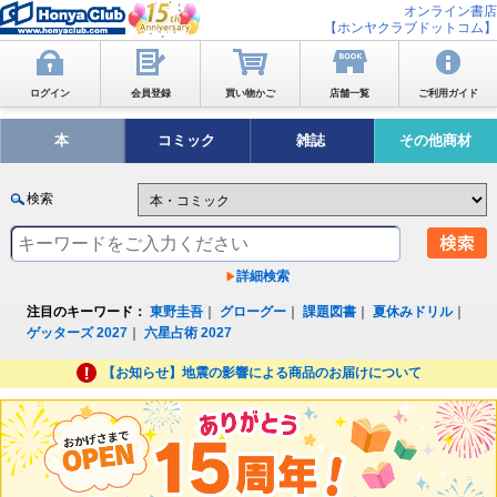
オンライン書店
【ホンヤクラブドットコム】
ログイン
会員登録
買い物かご
店舗一覧
ご利用ガイド
本
コミック
雑誌
その他商材
検索
詳細検索
注目のキーワード：
東野圭吾
｜
グローグー
｜
課題図書
｜
夏休みドリル
｜
ゲッターズ 2027
｜
六星占術 2027
【お知らせ】地震の影響による商品のお届けについて