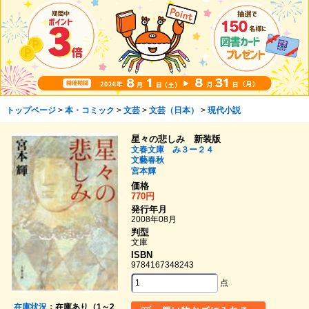
トップページ
>
本・コミック
>
文芸
>
文芸（日本）
>
現代小説
星々の悲しみ 新装版
文春文庫 み３ー２４
文藝春秋
宮本輝
価格
770円
発行年月
2008年08月
判型
文庫
ISBN
9784167348243
点
在庫状況
：在庫あり（1～2