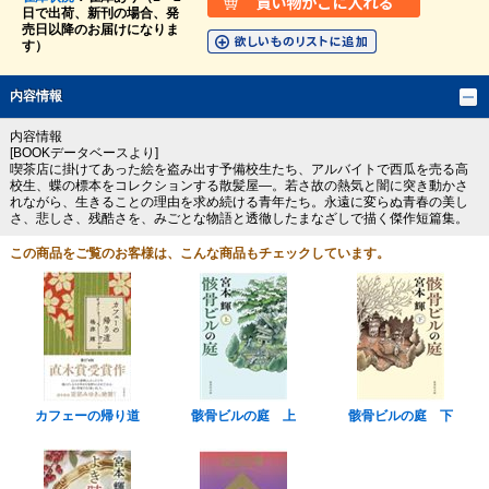
日で出荷、新刊の場合、発
売日以降のお届けになりま
す）
内容情報
内容情報
[BOOKデータベースより]
喫茶店に掛けてあった絵を盗み出す予備校生たち、アルバイトで西瓜を売る高
校生、蝶の標本をコレクションする散髪屋―。若さ故の熱気と闇に突き動かさ
れながら、生きることの理由を求め続ける青年たち。永遠に変らぬ青春の美し
さ、悲しさ、残酷さを、みごとな物語と透徹したまなざしで描く傑作短篇集。
この商品をご覧のお客様は、こんな商品もチェックしています。
カフェーの帰り道
骸骨ビルの庭 上
骸骨ビルの庭 下