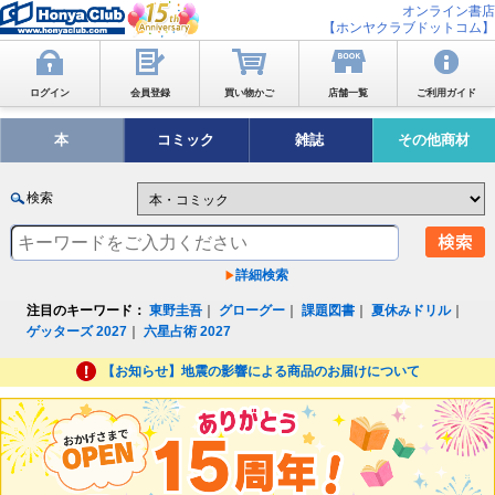
オンライン書店
【ホンヤクラブドットコム】
ログイン
会員登録
買い物かご
店舗一覧
ご利用ガイド
本
コミック
雑誌
その他商材
検索
詳細検索
注目のキーワード：
東野圭吾
｜
グローグー
｜
課題図書
｜
夏休みドリル
｜
ゲッターズ 2027
｜
六星占術 2027
【お知らせ】地震の影響による商品のお届けについて