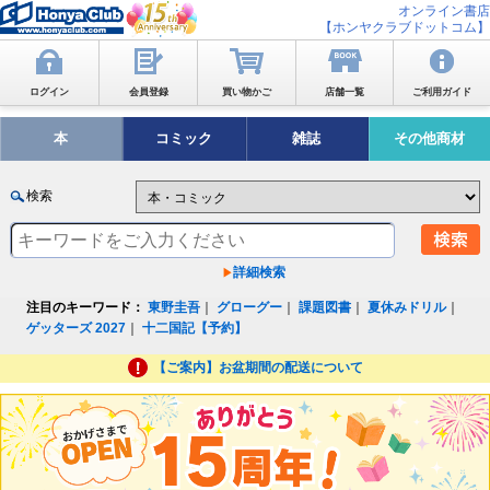
オンライン書店
【ホンヤクラブドットコム】
ログイン
会員登録
買い物かご
店舗一覧
ご利用ガイド
本
コミック
雑誌
その他商材
検索
詳細検索
注目のキーワード：
東野圭吾
｜
グローグー
｜
課題図書
｜
夏休みドリル
｜
ゲッターズ 2027
｜
十二国記【予約】
【ご案内】お盆期間の配送について