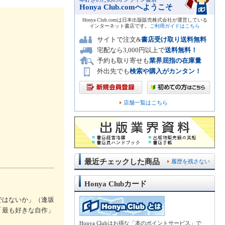
Honya Club.comへようこそ
Honya Club.comは日本出版販売株式会社が運営している
インターネット書店です。
ご利用ガイドはこちら
サイトで注文&
書店受け取り送料無料
宅配なら3,000円以上で
送料無料！
予約も取り寄せも
業界屈指の在庫量
外出先でも
検索や購入がカンタン！
店舗一覧はこちら
最近チェックした商品
履歴を残さない
Honya Clubカード
ではないか」（逢坂
「最も好きな自作」
Honya Clubはお得な「本のポイントサービス」で