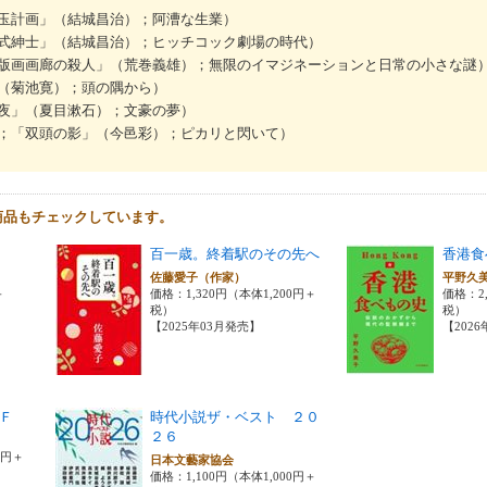
玉計画」（結城昌治）；阿漕な生業）
式紳士」（結城昌治）；ヒッチコック劇場の時代）
版画画廊の殺人」（荒巻義雄）；無限のイマジネーションと日常の小さな謎
（菊池寛）；頭の隅から）
夜」（夏目漱石）；文豪の夢）
；「双頭の影」（今邑彩）；ピカリと閃いて）
商品もチェックしています。
百一歳。終着駅のその先へ
香港食
佐藤愛子（作家）
平野久
＋
価格：1,320円（本体1,200円＋
価格：2,
税）
税）
【2025年03月発売】
【202
Ｆ
時代小説ザ・ベスト ２０
２６
0円＋
日本文藝家協会
価格：1,100円（本体1,000円＋