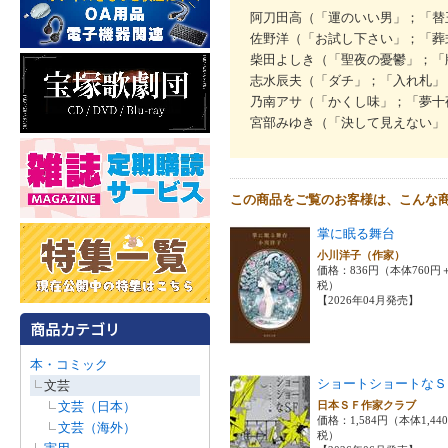
阿刀田高（「運のいい男」；「替
佐野洋（「お試し下さい」；「葬
柴田よしき（「聖夜の憂鬱」；「
志水辰夫（「ダチ」；「入れ札」
乃南アサ（「かくし味」；「夢十
宮部みゆき（「決して見えない」
この商品をご覧のお客様は、こんな
掌に眠る舞台
小川洋子（作家）
価格：836円（本体760円
税）
【2026年04月発売】
本・コミック
ショートショートなＳ
文芸
文芸（日本）
日本ＳＦ作家クラブ
価格：1,584円（本体1,44
文芸（海外）
税）