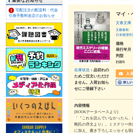
重要なお知らせ
宅配注文の配送料・代金
マイ・
引換手数料改定のお知らせ
文春文庫
文藝春秋
日本推理作
価格
発行年月
判型
ISBN
在庫状況
：品切れの
ためご注文いただけ
ません。入荷お知ら
せにご登録下さい
内容情報
[BOOKデータベースより]
「『これを読んでいなかったら、
剛氏の序文より）。ミステリー作
に加え、書き下ろしエッセイも収