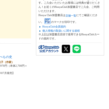
す。ご入会いただいたお客様には特典が盛りだくさ
ん！お近くのHonyaClub加盟書店でご入会、ご利用
いただけます。
）
Honya Club加盟書店は
にてご確認くださ
店舗一覧
い。
のマークが目印です。
HonyaClub会員規約
個人情報の取扱いに関する規程
※上記は加盟書店店頭で使用できるHonyaClubカー
ドの規約です。
べもの史
美子（作家）
970円（本体2,700円＋
6年07月発売】