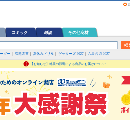
画（コミック）など在庫も充実
コミック
雑誌
その他商材
ーグー
｜
課題図書
｜
夏休みドリル
｜
ゲッターズ 2027
｜
六星占術 2027
【お知らせ】地震の影響による商品のお届けについて