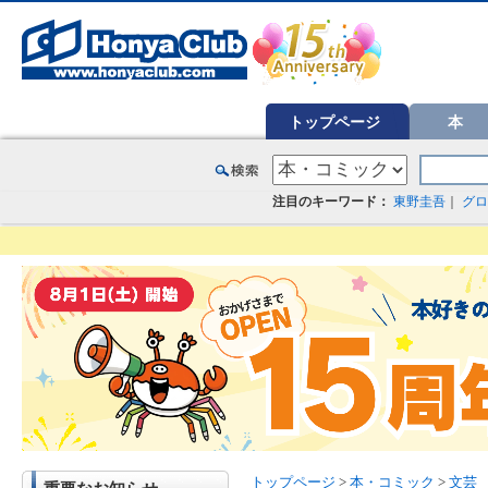
オンライン書店【ホンヤクラブ】はお好きな本屋での受け取りで送料無料！新刊予約・通販も。本（書籍）、雑誌、漫
トップページ
本
注目のキーワード：
東野圭吾
｜
グロ
トップページ
>
本・コミック
>
文芸