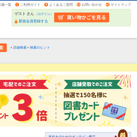
店舗一覧
ご利用ガイド
よくあるご質問
お問い合わせ
サイトマップ
ゲスト さん
（
ログイン
）
新規会員登録する
詳細検索
検索のヒント
本好きのためのオンライン書店