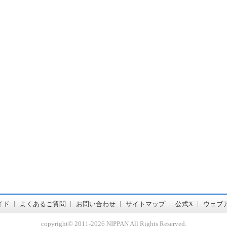
書店【ホンヤクラブ】はお好きな本屋での受け取りで送料無料！新刊予約・通販も。本（書籍）、雑誌、漫画（コミック）な
イド
よくあるご質問
お問い合わせ
サイトマップ
公式X
ウェブ
copyright© 2011-
2026 NIPPAN All Rights Reserved.