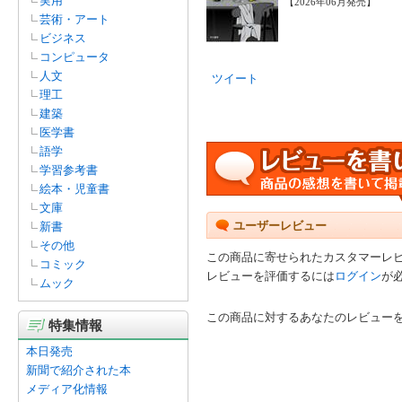
実用
【2026年06月発売】
芸術・アート
ビジネス
コンピュータ
人文
ツイート
理工
建築
医学書
語学
学習参考書
絵本・児童書
文庫
ユーザーレビュー
新書
その他
この商品に寄せられたカスタマーレ
コミック
レビューを評価するには
ログイン
が
ムック
この商品に対するあなたのレビュー
特集情報
本日発売
新聞で紹介された本
メディア化情報