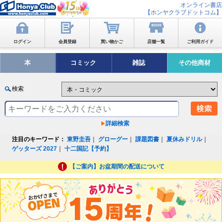
オンライン書店
【ホンヤクラブドットコム】
ログイン
会員登録
買い物かご
店舗一覧
ご利用ガイド
本
コミック
雑誌
その他商材
検索
詳細検索
注目のキーワード：
東野圭吾
｜
グローグー
｜
課題図書
｜
夏休みドリル
｜
ゲッターズ 2027
｜
十二国記【予約】
【ご案内】お盆期間の配送について