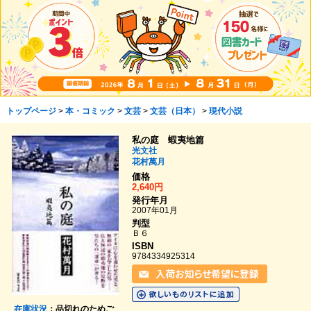
トップページ
>
本・コミック
>
文芸
>
文芸（日本）
>
現代小説
私の庭 蝦夷地篇
光文社
花村萬月
価格
2,640円
発行年月
2007年01月
判型
Ｂ６
ISBN
9784334925314
在庫状況
：品切れのためご