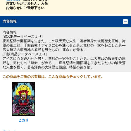
注文いただけません。入荷
お知らせにご登録下さい
内容情報
内容情報
[BOOKデータベースより]
疾風怒濤の開拓期を生きた、この破天荒な人生！著者渾身の大河歴史巨編、待
望の第二部、千四百枚！アイヌに心を通わせた男と無頼の一家を起こした男―
広大無辺の蝦夷地の原野を男たちの「運命」が奔る。
[日販商品データベースより]
アイヌに心を通わせた男と、無頼の一家を起こした男。広大無辺の蝦夷地の原
野を、男たちの「運命」が奔る…。疾風怒濤の開拓期を生きたふたりの破天荒
な人生を描く、著者渾身の大河歴史巨編、待望の第２部。
この商品をご覧のお客様は、こんな商品もチェックしています。
ヒカリ