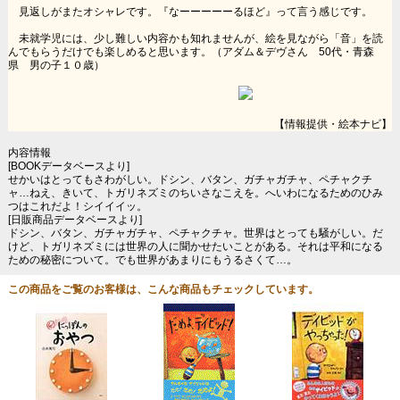
見返しがまたオシャレです。『なーーーーーるほど』って言う感じです。
未就学児には、少し難しい内容かも知れませんが、絵を見ながら「音」を読
んでもらうだけでも楽しめると思います。（アダム＆デヴさん 50代・青森
県 男の子１０歳）
【情報提供・絵本ナビ】
内容情報
[BOOKデータベースより]
せかいはとってもさわがしい。ドシン、バタン、ガチャガチャ、ペチャクチ
ャ…ねえ、きいて、トガリネズミのちいさなこえを。へいわになるためのひみ
つはこれだよ！シイイイッ。
[日販商品データベースより]
ドシン、バタン、ガチャガチャ、ペチャクチャ。世界はとっても騒がしい。だ
けど、トガリネズミには世界の人に聞かせたいことがある。それは平和になる
ための秘密について。でも世界があまりにもうるさくて…。
この商品をご覧のお客様は、こんな商品もチェックしています。