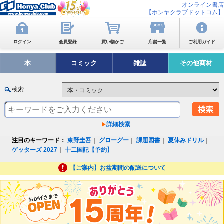
オンライン書店
【ホンヤクラブドットコム】
ログイン
会員登録
買い物かご
店舗一覧
ご利用ガイド
本
コミック
雑誌
その他商材
検索
詳細検索
注目のキーワード：
東野圭吾
｜
グローグー
｜
課題図書
｜
夏休みドリル
｜
ゲッターズ 2027
｜
十二国記【予約】
【ご案内】お盆期間の配送について