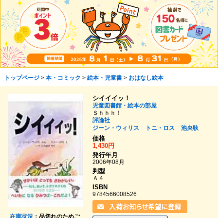
トップページ
>
本・コミック
>
絵本・児童書
>
おはなし絵本
シイイイッ！
児童図書館・絵本の部屋
Ｓｈｈｈ！
評論社
ジーン・ウィリス
トニ・ロス
池央耿
価格
1,430円
発行年月
2006年08月
判型
Ａ４
ISBN
9784566008526
在庫状況
：品切れのためご