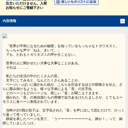
注文いただけません。入荷
お知らせにご登録下さい
内容情報
「世界が平和になるための秘密」を知っているちっちゃなトガリネズミ。
ちっちゃな声で「ねえ、きいて。」
でも、だれもトガリネズミの声がきこえない。
世界の人に聞かせたい大事な大事なことがある。
それは………。
私たちの生活の中のたくさんの音。
文字にしてみると、なんとたくさんあることか。
ページいっぱいに描かれた絵が、こちらを圧迫するほどの喧噪さを伝え、さ
らに畳み掛けるような、様々な字体による「音」の文字化。
どのページもどのページも、喧しい「音」が聞こえてきます。
描かれた「音」の発信源たちの滑稽で迫力あるけたたましさが、とてもユー
モラスに各ページ表現されています。
当時小2の我が息子は、文字化された「音」を声に出して読むだけで、ひっく
り返って笑っていました。
静寂を表したページを見て、「うーーーーーーーーーん、静か！」って、納
得していましたっけ。