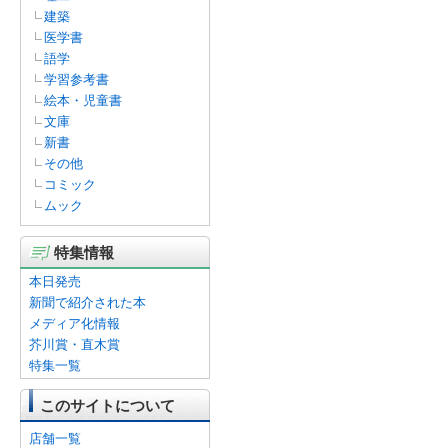
建築
医学書
語学
学習参考書
絵本・児童書
文庫
新書
その他
コミック
ムック
特集情報
本日発売
新聞で紹介された本
メディア化情報
芥川賞・直木賞
特集一覧
このサイトについて
店舗一覧