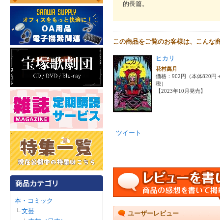
的長篇。
この商品をご覧のお客様は、こんな
ヒカリ
花村萬月
価格：902円（本体820円
税）
【2023年10月発売】
ツイート
本・コミック
文芸
ユーザーレビュー