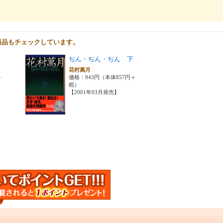
商品もチェックしています。
ぢん・ぢん・ぢん 下
花村萬月
＋
価格：943円（本体857円＋
税）
【2001年03月発売】