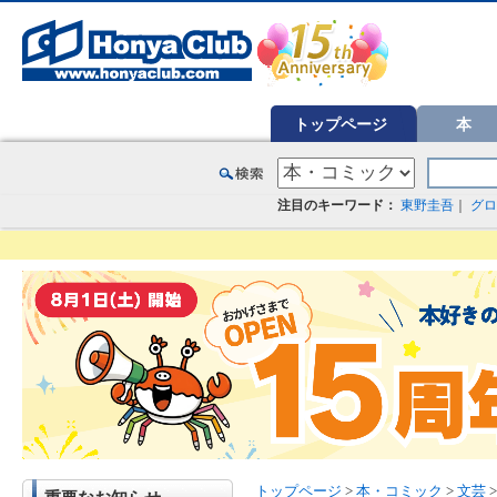
オンライン書店【ホンヤクラブ】はお好きな本屋での受け取りで送料無料！新刊予約・通販も。本（書籍）、雑誌、漫
トップページ
本
注目のキーワード：
東野圭吾
｜
グロ
トップページ
>
本・コミック
>
文芸