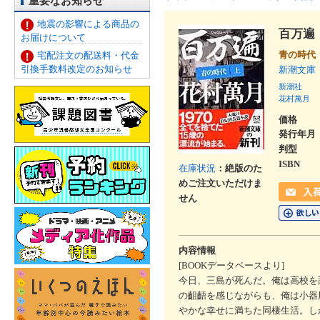
重要なお知らせ
地震の影響による商品の
百万遍
お届けについて
青の時代
宅配注文の配送料・代金
引換手数料改定のお知らせ
新潮文庫
新潮社
花村萬月
価格
発行年月
判型
ISBN
在庫状況
：絶版のた
めご注文いただけま
せん
内容情報
[BOOKデータベースより]
今日、三島が死んだ。俺は高校を
の齟齬を感じながらも、俺は小器
やかな幸せに満ちた同棲生活。し