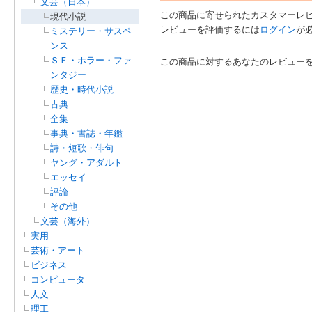
文芸（日本）
この商品に寄せられたカスタマーレ
現代小説
レビューを評価するには
ログイン
が
ミステリー・サスペ
ンス
ＳＦ・ホラー・ファ
この商品に対するあなたのレビュー
ンタジー
歴史・時代小説
古典
全集
事典・書誌・年鑑
詩・短歌・俳句
ヤング・アダルト
エッセイ
評論
その他
文芸（海外）
実用
芸術・アート
ビジネス
コンピュータ
人文
理工