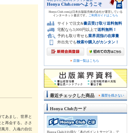
Honya Club.comへようこそ
Honya Club.comは日本出版販売株式会社が運営している
インターネット書店です。
ご利用ガイドはこちら
サイトで注文&
書店受け取り送料無料
宅配なら3,000円以上で
送料無料！
予約も取り寄せも
業界屈指の在庫量
外出先でも
検索や購入がカンタン！
店舗一覧はこちら
最近チェックした商品
履歴を残さない
Honya Clubカード
持てあまし、世界と
女と再会する。ささ
村萬月、入魂の自伝
Honya Clubはお得な「本のポイントサービス」で