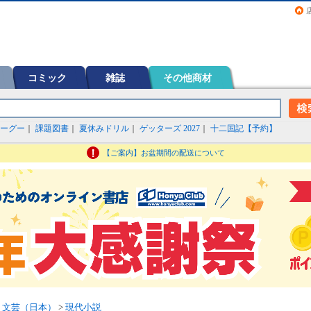
画（コミック）など在庫も充実
コミック
雑誌
その他商材
ーグー
｜
課題図書
｜
夏休みドリル
｜
ゲッターズ 2027
｜
十二国記【予約】
【ご案内】お盆期間の配送について
>
文芸（日本）
>
現代小説