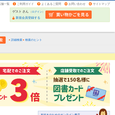
店舗一覧
ご利用ガイド
よくあるご質問
お問い合わせ
サイトマップ
ゲスト さん
（
ログイン
）
新規会員登録する
詳細検索
検索のヒント
本好きのためのオンライン書店