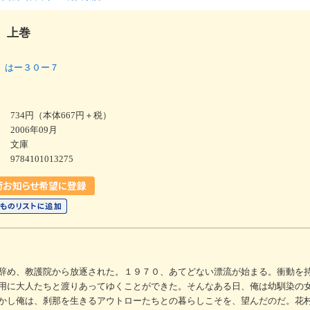
 上巻
 はー３０ー７
734円（本体667円＋税）
2006年09月
文庫
9784101013275
辞め、教護院から放逐された。１９７０、あてどない漂流が始まる。衝動を
用に大人たちと渡りあってゆくことができた。そんなある日、俺は幼馴染の
かし俺は、刹那を生きるアウトローたちとの暮らしこそを、望んだのだ。花