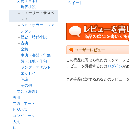
文芸（日本）
ツイート
現代小説
ミステリー・サスペ
ンス
ＳＦ・ホラー・ファ
ンタジー
歴史・時代小説
古典
全集
ユーザーレビュー
事典・書誌・年鑑
この商品に寄せられたカスタマーレ
詩・短歌・俳句
レビューを評価するには
ログイン
が
ヤング・アダルト
エッセイ
評論
この商品に対するあなたのレビュー
その他
文芸（海外）
実用
芸術・アート
ビジネス
コンピュータ
人文
理工