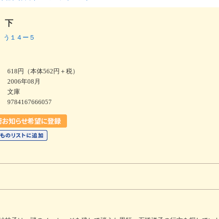
 下
 う１４ー５
618円（本体562円＋税）
2006年08月
文庫
9784167666057