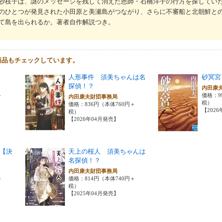
紗枝子は、謎のメッセージを残して消えた恩師・石橋洋子の行方を探してい
のひとつが発見された小田原と美瀬島がつながり、さらに不審船と北朝鮮と
て島を出られるか。著者自作解説つき。
商品もチェックしています。
人形事件 須美ちゃんは名
砂冥宮
探偵！？
内田康
＋
価格：9
内田康夫財団事務局
税）
価格：836円（本体760円＋
【202
税）
【2026年04月発売】
【決
天上の桜人 須美ちゃんは
名探偵！？
内田康夫財団事務局
＋
価格：814円（本体740円＋
税）
【2025年04月発売】