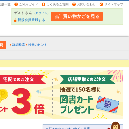
店舗一覧
ご利用ガイド
よくあるご質問
お問い合わせ
サイトマップ
ゲスト さん
（
ログイン
）
新規会員登録する
詳細検索
検索のヒント
本好きのためのオンライン書店