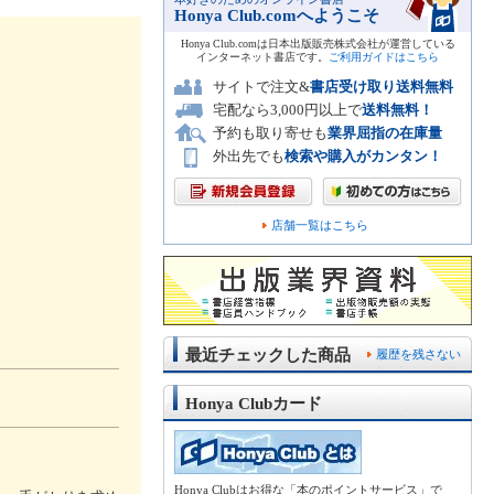
Honya Club.comへようこそ
Honya Club.comは日本出版販売株式会社が運営している
インターネット書店です。
ご利用ガイドはこちら
サイトで注文&
書店受け取り送料無料
宅配なら3,000円以上で
送料無料！
予約も取り寄せも
業界屈指の在庫量
外出先でも
検索や購入がカンタン！
店舗一覧はこちら
最近チェックした商品
履歴を残さない
Honya Clubカード
Honya Clubはお得な「本のポイントサービス」で