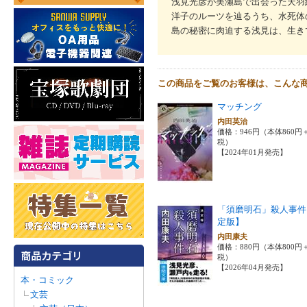
浅見光彦が美瀬島で出会った天羽
洋子のルーツを辿るうち、水死体
島の秘密に肉迫する浅見は、生き
この商品をご覧のお客様は、こんな
マッチング
内田英治
価格：946円（本体860円
税）
【2024年01月発売】
「須磨明石」殺人事件
定版】
内田康夫
価格：880円（本体800円
税）
【2026年04月発売】
本・コミック
文芸