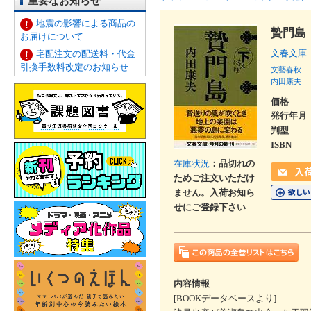
重要なお知らせ
地震の影響による商品の
贄門島
お届けについて
文春文庫
宅配注文の配送料・代金
引換手数料改定のお知らせ
文藝春秋
内田康夫
価格
発行年月
判型
ISBN
在庫状況
：品切れの
ためご注文いただけ
ません。入荷お知ら
せにご登録下さい
内容情報
[BOOKデータベースより]