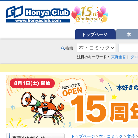
オンライン書店【ホンヤクラブ】はお好きな本屋での受け取りで送料無料！新刊予約・通販も。本（書籍）、雑誌、漫
トップページ
本
注目のキーワード：
東野圭吾
｜
グロ
トップページ
>
本・コミック
>
文芸