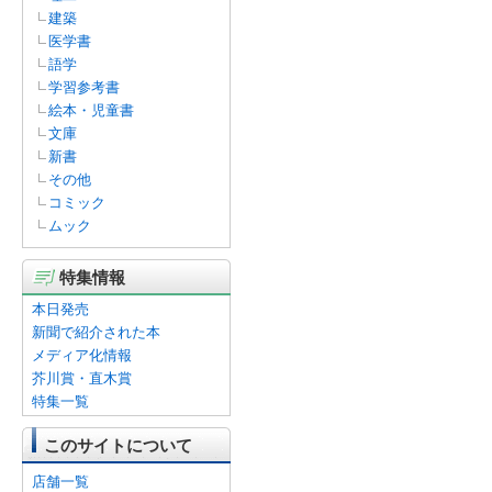
建築
医学書
語学
学習参考書
絵本・児童書
文庫
新書
その他
コミック
ムック
特集情報
本日発売
新聞で紹介された本
メディア化情報
芥川賞・直木賞
特集一覧
このサイトについて
店舗一覧