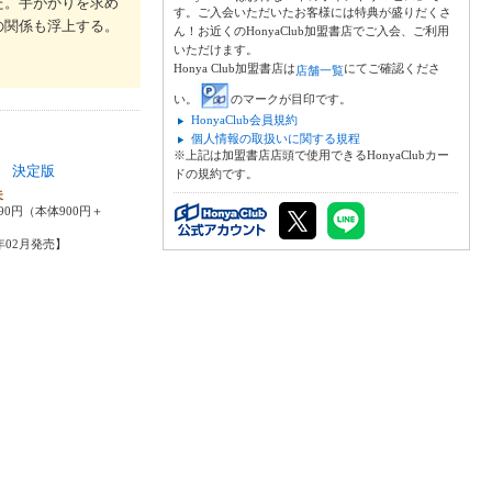
た。手がかりを求め
す。ご入会いただいたお客様には特典が盛りだくさ
の関係も浮上する。
ん！お近くのHonyaClub加盟書店でご入会、ご利用
いただけます。
Honya Club加盟書店は
にてご確認くださ
店舗一覧
い。
のマークが目印です。
HonyaClub会員規約
個人情報の取扱いに関する規程
※上記は加盟書店店頭で使用できるHonyaClubカー
 決定版
ドの規約です。
夫
90円（本体900円＋
6年02月発売】