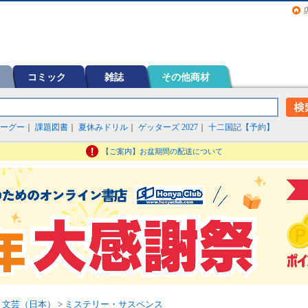
画（コミック）など在庫も充実
コミック
雑誌
その他商材
ーグー
｜
課題図書
｜
夏休みドリル
｜
ゲッターズ 2027
｜
十二国記【予約】
【ご案内】お盆期間の配送について
>
文芸（日本）
>
ミステリー・サスペンス