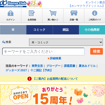
オンライン書店
【ホンヤクラブドットコム】
ログイン
会員登録
買い物かご
店舗一覧
ご利用ガイド
本
コミック
雑誌
その他商材
検索
詳細検索
注目のキーワード：
東野圭吾
｜
グローグー
｜
課題図書
｜
夏休みドリル
｜
ゲッターズ 2027
｜
十二国記【予約】
【ご案内】お盆期間の配送について