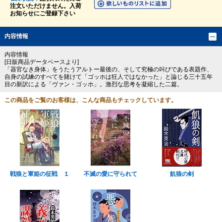
注文いただけません。入荷
お知らせにご登録下さい
内容情報
内容情報
[日販商品データベースより]
「器官なき身体」をうたうアルトー最後の、そして究極の叫びである表題作、
自身の試練のすべてを賭けて「ゴッホは狂人ではなかった」と論じる三十五年
目の新訳による「ヴァン・ゴッホ」。激烈な思考を凝縮した二篇。
この商品をご覧のお客様は、こんな商品もチェックしています。
戦狼と軍姫の征戦 １
不滅の愛に守られて
飢狼の剣