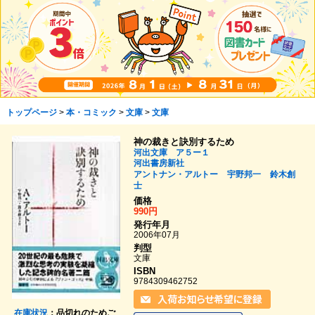
トップページ
>
本・コミック
>
文庫
>
文庫
神の裁きと訣別するため
河出文庫 ア５ー１
河出書房新社
アントナン・アルトー
宇野邦一
鈴木創
士
価格
990円
発行年月
2006年07月
判型
文庫
ISBN
9784309462752
在庫状況
：品切れのためご