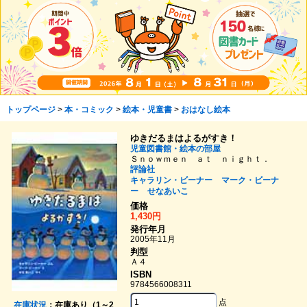
トップページ
>
本・コミック
>
絵本・児童書
>
おはなし絵本
ゆきだるまはよるがすき！
児童図書館・絵本の部屋
Ｓｎｏｗｍｅｎ ａｔ ｎｉｇｈｔ．
評論社
キャラリン・ビーナー
マーク・ビーナ
ー
せなあいこ
価格
1,430円
発行年月
2005年11月
判型
Ａ４
ISBN
9784566008311
点
在庫状況
：在庫あり（1～2