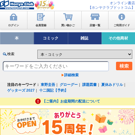
オンライン書店
【ホンヤクラブドットコム】
ログイン
会員登録
買い物かご
店舗一覧
ご利用ガイド
本
コミック
雑誌
その他商材
検索
詳細検索
注目のキーワード：
東野圭吾
｜
グローグー
｜
課題図書
｜
夏休みドリル
｜
ゲッターズ 2027
｜
十二国記【予約】
【ご案内】お盆期間の配送について