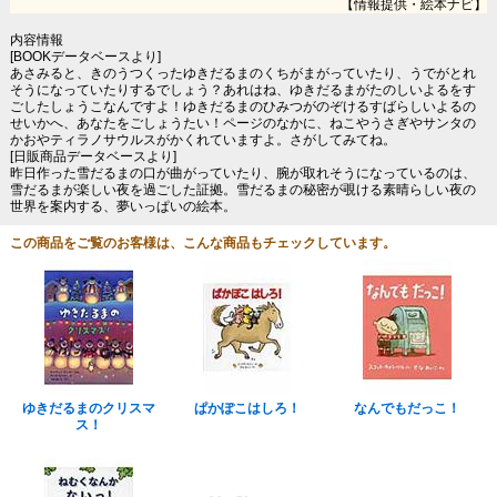
【情報提供・絵本ナビ】
内容情報
[BOOKデータベースより]
あさみると、きのうつくったゆきだるまのくちがまがっていたり、うでがとれ
そうになっていたりするでしょう？あれはね、ゆきだるまがたのしいよるをす
ごしたしょうこなんですよ！ゆきだるまのひみつがのぞけるすばらしいよるの
せいかへ、あなたをごしょうたい！ページのなかに、ねこやうさぎやサンタの
かおやティラノサウルスがかくれていますよ。さがしてみてね。
[日販商品データベースより]
昨日作った雪だるまの口が曲がっていたり、腕が取れそうになっているのは、
雪だるまが楽しい夜を過ごした証拠。雪だるまの秘密が覗ける素晴らしい夜の
世界を案内する、夢いっぱいの絵本。
この商品をご覧のお客様は、こんな商品もチェックしています。
ゆきだるまのクリスマ
ぱかぽこはしろ！
なんでもだっこ！
ス！