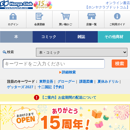
オンライン書店
【ホンヤクラブドットコム】
ログイン
会員登録
買い物かご
店舗一覧
ご利用ガイド
本
コミック
雑誌
その他商材
検索
詳細検索
注目のキーワード：
東野圭吾
｜
グローグー
｜
課題図書
｜
夏休みドリル
｜
ゲッターズ 2027
｜
十二国記【予約】
【ご案内】お盆期間の配送について