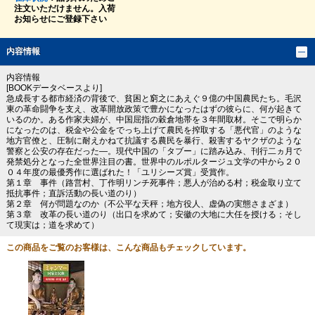
注文いただけません。入荷
お知らせにご登録下さい
内容情報
内容情報
[BOOKデータベースより]
急成長する都市経済の背後で、貧困と窮之にあえぐ９億の中国農民たち。毛沢
東の革命闘争を支え、改革開放政策で豊かになったはずの彼らに、何が起きて
いるのか。ある作家夫婦が、中国屈指の穀倉地帯を３年間取材。そこで明らか
になったのは、税金や公金をでっち上げて農民を搾取する「悪代官」のような
地方官僚と、圧制に耐えかねて抗議する農民を暴行、殺害するヤクザのような
警察と公安の存在だった―。現代中国の「タブー」に踏み込み、刊行二ヵ月で
発禁処分となった全世界注目の書。世界中のルポルタージュ文学の中から２０
０４年度の最優秀作に選ばれた！「ユリシーズ賞」受賞作。
第１章 事件（路営村、丁作明リンチ死事件；悪人が治める村；税金取り立て
抵抗事件；直訴活動の長い道のり）
第２章 何が問題なのか（不公平な天秤；地方役人、虚偽の実態さまざま）
第３章 改革の長い道のり（出口を求めて；安徽の大地に大任を授ける；そし
て現実は；道を求めて）
この商品をご覧のお客様は、こんな商品もチェックしています。