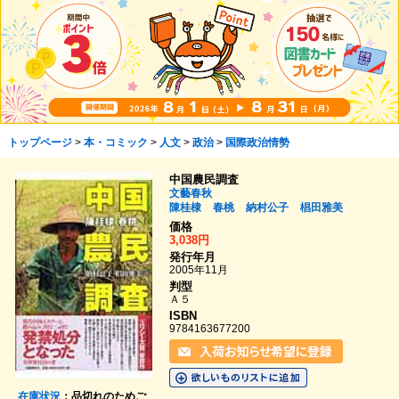
トップページ
>
本・コミック
>
人文
>
政治
>
国際政治情勢
中国農民調査
文藝春秋
陳桂棣
春桃
納村公子
椙田雅美
価格
3,038円
発行年月
2005年11月
判型
Ａ５
ISBN
9784163677200
在庫状況
：品切れのためご