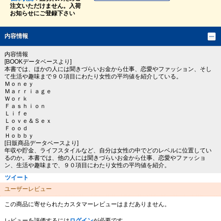
注文いただけません。入荷
お知らせにご登録下さい
内容情報
内容情報
[BOOKデータベースより]
本書では、ほかの人には聞きづらいお金から仕事、恋愛やファッション、そし
て生活や趣味まで９０項目にわたり女性の平均値を紹介している。
Ｍｏｎｅｙ
Ｍａｒｒｉａｇｅ
Ｗｏｒｋ
Ｆａｓｈｉｏｎ
Ｌｉｆｅ
Ｌｏｖｅ＆Ｓｅｘ
Ｆｏｏｄ
Ｈｏｂｂｙ
[日販商品データベースより]
年収や貯金、ライフスタイルなど、自分は女性の中でどのレベルに位置してい
るのか。本書では、他の人には聞きづらいお金から仕事、恋愛やファッショ
ン、生活や趣味まで、９０項目にわたり女性の平均値を紹介。
ツイート
ユーザーレビュー
この商品に寄せられたカスタマーレビューはまだありません。
レビューを評価するには
ログイン
が必要です。