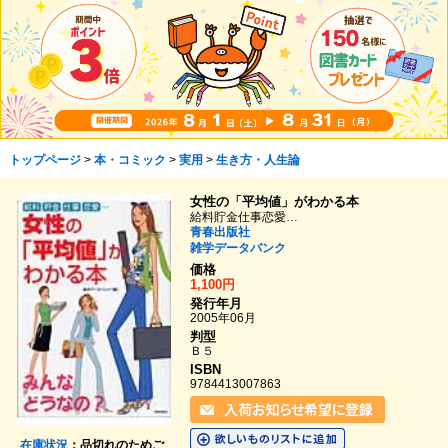
トップページ
>
本・コミック
>
実用
>
生き方・人生論
女性の「平均値」がわかる本
給料貯金仕事恋愛…
青春出版社
雑学データバンク
価格
1,100円
発行年月
2005年06月
判型
Ｂ５
ISBN
9784413007863
在庫状況
：品切れのためご