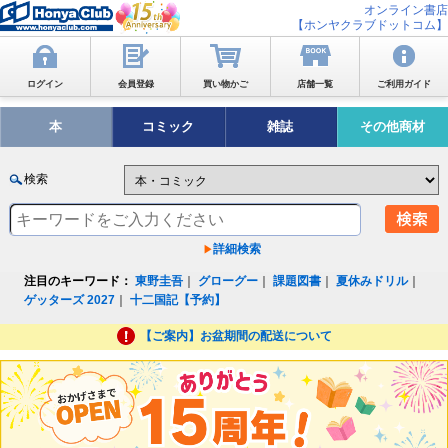
オンライン書店
【ホンヤクラブドットコム】
ログイン
会員登録
買い物かご
店舗一覧
ご利用ガイド
本
コミック
雑誌
その他商材
検索
詳細検索
注目のキーワード：
東野圭吾
｜
グローグー
｜
課題図書
｜
夏休みドリル
｜
ゲッターズ 2027
｜
十二国記【予約】
【ご案内】お盆期間の配送について