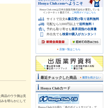
Honya Club.comへようこそ
Honya Club.comは日本出版販売株式会社が運営している
インターネット書店です。
ご利用ガイドはこちら
サイトで注文&
書店受け取り送料無料
宅配なら3,000円以上で
送料無料！
予約も取り寄せも
業界屈指の在庫量
外出先でも
検索や購入がカンタン！
店舗一覧はこちら
最近チェックした商品
履歴を残さない
Honya Clubカード
た商品のウラ側は見
組みを明らかにして
Honya Clubはお得な「本のポイントサービス」で