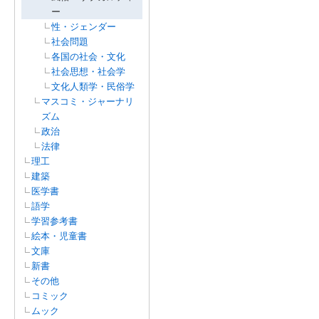
ー
性・ジェンダー
社会問題
各国の社会・文化
社会思想・社会学
文化人類学・民俗学
マスコミ・ジャーナリ
ズム
政治
法律
理工
建築
医学書
語学
学習参考書
絵本・児童書
文庫
新書
その他
コミック
ムック