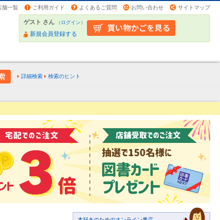
店舗一覧
ご利用ガイド
よくあるご質問
お問い合わせ
サイトマップ
ゲスト さん
（
ログイン
）
新規会員登録する
詳細検索
検索のヒント
本好きのためのオンライン書店