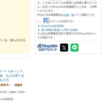
す。ご入会いただいたお客様には特典が盛りだくさ
ん！お近くのHonyaClub加盟書店でご入会、ご利用
いただけます。
Honya Club加盟書店は
にてご確認くださ
店舗一覧
い。
のマークが目印です。
HonyaClub会員規約
個人情報の取扱いに関する規程
※上記は加盟書店店頭で使用できるHonyaClubカー
ドの規約です。
ている。知られざる
Ｙ×ＦＡＭＩＬＹ』
論 大人を育てる
もの力」
（教育学） 遠藤達
870円（本体1,700円＋
5年10月発売】