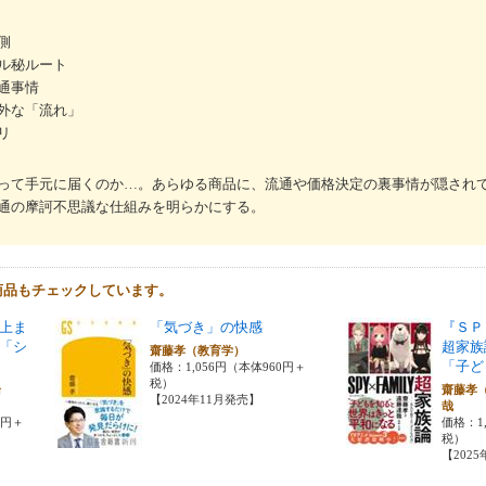
側
ル秘ルート
通事情
外な「流れ」
リ
って手元に届くのか…。あらゆる商品に、流通や価格決定の裏事情が隠され
通の摩訶不思議な仕組みを明らかにする。
商品もチェックしています。
上ま
「気づき」の快感
『ＳＰ
「シ
超家族
齋藤孝（教育学）
「子ど
価格：1,056円（本体960円＋
税）
論
齋藤孝
【2024年11月発売】
哉
0円＋
価格：1,
税）
【202