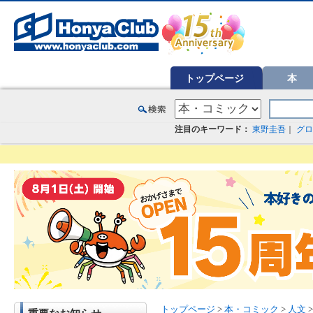
オンライン書店【ホンヤクラブ】はお好きな本屋での受け取りで送料無料！新刊予約・通販も。本（書籍）、雑誌、漫
トップページ
本
注目のキーワード：
東野圭吾
｜
グロ
トップページ
>
本・コミック
>
人文