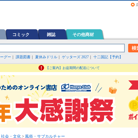
画（コミック）など在庫も充実
コミック
雑誌
その他商材
ーグー
｜
課題図書
｜
夏休みドリル
｜
ゲッターズ 2027
｜
十二国記【予約】
【ご案内】お盆期間の配送について
>
社会・文化
>
風俗・サブカルチャー