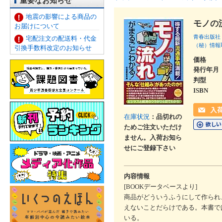
重要なお知らせ
地震の影響による商品の
モノの
お届けについて
青春出版社
宅配注文の配送料・代金
（秘）情報
引換手数料改定のお知らせ
価格
発行年月
判型
ISBN
在庫状況
：品切れの
ためご注文いただけ
ません。入荷お知ら
せにご登録下さい
内容情報
[BOOKデータベースより]
商品がどういうふうにして作られ
えないことだらけである。本書で
いる。