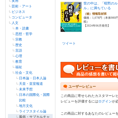
実用
世の中は、「暗黙のル
芸術・アート
ル」に満ちている
ビジネス
（秘）情報取材班
コンピュータ
価格：1,078円（本体980
税）
人文
【2024年06月発売】
本・読書
思想・哲学
宗教
ツイート
歴史
言語
心理
教育
福祉
社会・文化
日本論・日本人論
天皇・皇室報道
ユーザーレビュー
未来予想
日本の国際化・国際
この商品に寄せられたカスタマーレ
比較
レビューを評価するには
ログイン
が
地方文化
ライフスタイル論
この商品に対するあなたのレビュー
風俗・サブカルチャ