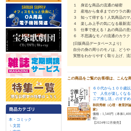
１ 身近な商品の流通の秘密
２ 産地から食卓までのウラの裏
３ 知って得する！人気商品のマ
４ 楽しみ上手の気になる最新流
５ 仕事で使える！あの商品の意
６ 不思議なモノの流通のカラク
[日販商品データベースより]
自分の身の周りのモノは、どうや
実態をわかりやすく取り上げ、流
この商品をご覧のお客様は、こんな
６０代から１００歳以
で 人生が楽しくなる
ニア推し活」のすすめ
和田秀樹（心理・教育評
家）
価格：1,540円（本体1,40
税）
本・コミック
【2024年12月発売】
文芸