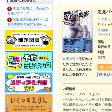
重要なお知らせ
地震の影響による商品の
悪党パ
お届けについて
ハヤカワ
宅配注文の配送料・代金
引換手数料改定のお知らせ
Ｆｉｒｅ
早川書房
リチャード
価格
発行年月
判型
ISBN
在庫状況
：品切れの
ためご注文いただけ
ません。入荷お知ら
せにご登録下さい
内容情報
[BOOKデータベースより]
パーカーたちが狙いをつけた標的
画は最新鋭のハイテク機器で厳重
強奪の準備は着々と進む。だが何