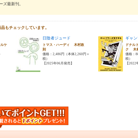
ーズ最新刊。
商品もチェックしています。
日陰者ジュード
ギャン
マルケ
トマス・ハーディ 木村政
ドナル
則
ク 木
＋
価格：2,486円（本体2,260円＋
価格：8
税）
税）
【2025年06月発売】
【202