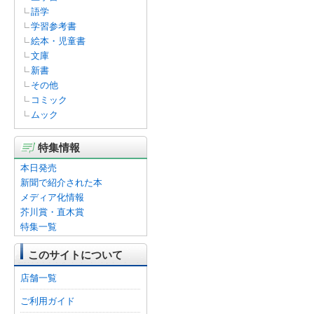
語学
学習参考書
絵本・児童書
文庫
新書
その他
コミック
ムック
特集情報
本日発売
新聞で紹介された本
メディア化情報
芥川賞・直木賞
特集一覧
このサイトについて
店舗一覧
ご利用ガイド