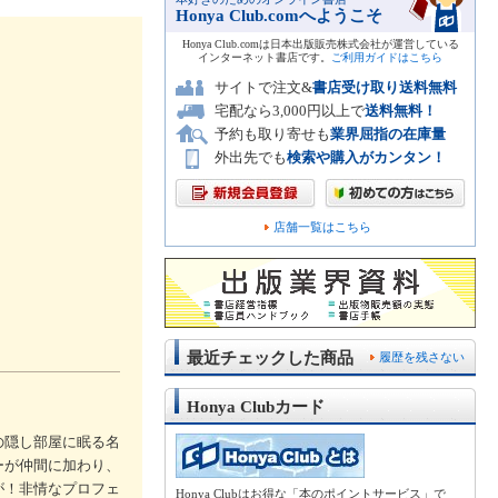
Honya Club.comへようこそ
Honya Club.comは日本出版販売株式会社が運営している
インターネット書店です。
ご利用ガイドはこちら
サイトで注文&
書店受け取り送料無料
宅配なら3,000円以上で
送料無料！
予約も取り寄せも
業界屈指の在庫量
外出先でも
検索や購入がカンタン！
店舗一覧はこちら
最近チェックした商品
履歴を残さない
Honya Clubカード
の隠し部屋に眠る名
ーが仲間に加わり、
が！非情なプロフェ
Honya Clubはお得な「本のポイントサービス」で