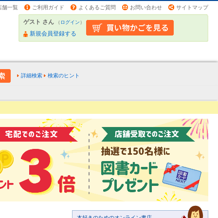
店舗一覧
ご利用ガイド
よくあるご質問
お問い合わせ
サイトマップ
ゲスト さん
（
ログイン
）
新規会員登録する
詳細検索
検索のヒント
本好きのためのオンライン書店