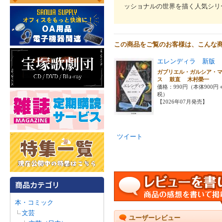
ッショナルの世界を描く人気シリ
この商品をご覧のお客様は、こんな
エレンディラ 新版
ガブリエル・ガルシア・
ス 鼓直 木村榮一
価格：990円（本体900円
税）
【2026年07月発売】
ツイート
本・コミック
文芸
ユーザーレビュー