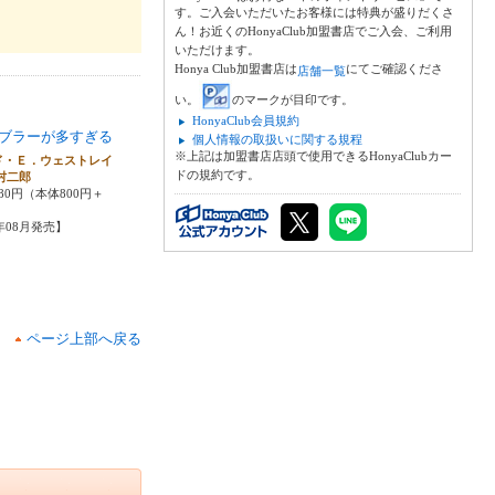
す。ご入会いただいたお客様には特典が盛りだくさ
ん！お近くのHonyaClub加盟書店でご入会、ご利用
いただけます。
Honya Club加盟書店は
にてご確認くださ
店舗一覧
い。
のマークが目印です。
HonyaClub会員規約
ブラーが多すぎる
個人情報の取扱いに関する規程
※上記は加盟書店店頭で使用できるHonyaClubカー
ド・Ｅ．ウェストレイ
ドの規約です。
村二郎
80円（本体800円＋
2年08月発売】
ページ上部へ戻る