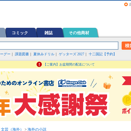
画（コミック）など在庫も充実
コミック
雑誌
その他商材
ーグー
｜
課題図書
｜
夏休みドリル
｜
ゲッターズ 2027
｜
十二国記【予約】
【ご案内】お盆期間の配送について
>
文芸（海外）
>
海外の小説