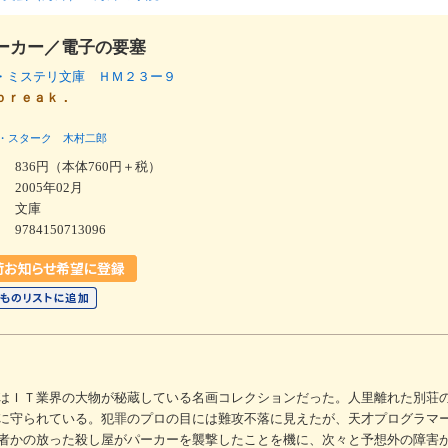
ーカー／電子の要塞
・ミステリ文庫 ＨＭ２３ー９
ｂｒｅａｋ．
・スターク
木村二郎
836円（本体760円＋税）
2005年02月
文庫
9784150713096
はＩＴ業界の大物が秘蔵している名画コレクションだった。人里離れた別荘
に守られている。犯罪のプロの目には難攻不落に見えたが、天才プログラマ
者かの放った殺し屋がパーカーを襲撃したことを機に、次々と予想外の障害