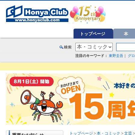
オンライン書店【ホンヤクラブ】はお好きな本屋での受け取りで送料無料！新刊予約・通販も。本（書籍）、雑誌、漫
トップページ
本
注目のキーワード：
東野圭吾
｜
グロ
トップページ
>
本・コミック
>
文芸