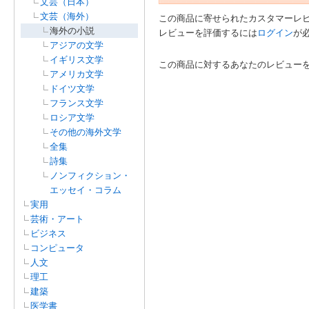
文芸（日本）
文芸（海外）
この商品に寄せられたカスタマーレ
海外の小説
レビューを評価するには
ログイン
が
アジアの文学
イギリス文学
この商品に対するあなたのレビュー
アメリカ文学
ドイツ文学
フランス文学
ロシア文学
その他の海外文学
全集
詩集
ノンフィクション・
エッセイ・コラム
実用
芸術・アート
ビジネス
コンピュータ
人文
理工
建築
医学書