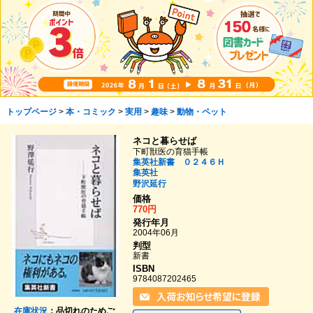
トップページ
>
本・コミック
>
実用
>
趣味
>
動物・ペット
ネコと暮らせば
下町獣医の育猫手帳
集英社新書 ０２４６Ｈ
集英社
野沢延行
価格
770円
発行年月
2004年06月
判型
新書
ISBN
9784087202465
在庫状況
：品切れのためご