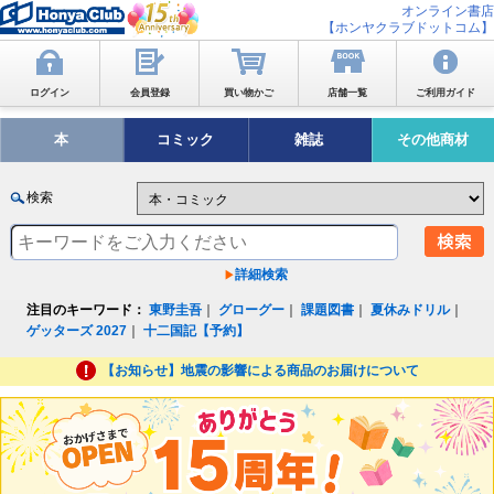
オンライン書店
【ホンヤクラブドットコム】
ログイン
会員登録
買い物かご
店舗一覧
ご利用ガイド
本
コミック
雑誌
その他商材
検索
詳細検索
注目のキーワード：
東野圭吾
｜
グローグー
｜
課題図書
｜
夏休みドリル
｜
ゲッターズ 2027
｜
十二国記【予約】
【お知らせ】地震の影響による商品のお届けについて