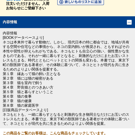
注文いただけません。入荷
お知らせにご登録下さい
内容情報
内容情報
[BOOKデータベースより]
ネコは本来外で暮らす動物だ。しかし、現代日本の特に都会では、地域が共有
する空間や住宅などの事情から、ネコの室内飼いが推奨され、ともすればその
本性や習性が抑えられがちである。ネコもヒトも自立心の強い、個性豊かな生
きものである。それが一緒に暮らすとなると、刺激的なだけにまたお互いスト
レスもたまる。時代とともにペットとヒトの関係も変わる。本書では、東京下
町の獣医師である著者が、その体験に基づいて、ネコとヒトが現代を共に生き
るためのよりよい関係を提案する。
第１章 縁あって猫の飼い主となる
第２章 猫には猫の秘密がある
第３章 猫を室内で飼う
第４章 野良猫とのつきあい方
第５章 猫と暮らすということ
第６章 猫の食事
第７章 猫の健康
第８章 猫の家庭医学
[日販商品データベースより]
ネコもヒトも、一緒に暮らすとなると刺激的な生き物同士なだけにお互いのス
トレスもたまる。本書では、東京下町の獣医師である著者がその体験に基づい
て、ネコとヒトが現代を共に生きるためのよりよい関係を提案。
この商品をご覧のお客様は、こんな商品もチェックしています。