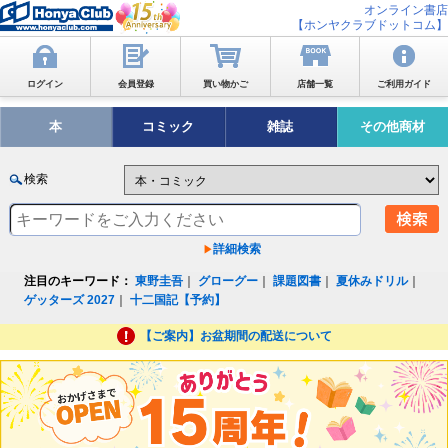
オンライン書店
【ホンヤクラブドットコム】
ログイン
会員登録
買い物かご
店舗一覧
ご利用ガイド
本
コミック
雑誌
その他商材
検索
詳細検索
注目のキーワード：
東野圭吾
｜
グローグー
｜
課題図書
｜
夏休みドリル
｜
ゲッターズ 2027
｜
十二国記【予約】
【ご案内】お盆期間の配送について