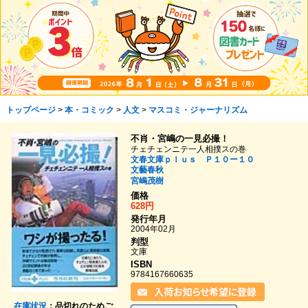
トップページ
>
本・コミック
>
人文
>
マスコミ・ジャーナリズム
不肖・宮嶋の一見必撮！
チェチェンニテ一人相撲スの巻
文春文庫ｐｌｕｓ Ｐ１０ー１０
文藝春秋
宮嶋茂樹
価格
628円
発行年月
2004年02月
判型
文庫
ISBN
9784167660635
在庫状況
：品切れのためご