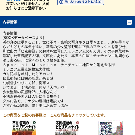
注文いただけません。入荷
お知らせにご登録下さい
内容情報
内容情報
[BOOKデータベースより]
浜の真砂は尽きるとも、世に不肖・宮嶋の写真ネタは尽きまじ…。新年早々か
らガキどもの暴走を追い、新潟の少女監禁野郎に正義のフラッシュを浴びせ、
和歌山の「ヒ素御殿」の解体を激写したミレニアムの８カ月。その事件取材を
活写した奮戦記第３弾。文庫化にあたり、本書の白眉「チェチェン―地図から
消え去る街」に堂々の１００枚を加筆。
Ｓｐｅｃｉａｌ Ｍｉｓｓｉｏｎ チェチェン―地図から消え去る街
ミレニアム暴走族撲滅大作戦
ガキ犯罪を差別したらアカン！
伏見稲荷に日栄の鳥居がある謎
札幌雪まつりにて我、従軍ス
いてまえ！！法の華、何が『天声』や！
少女監禁の変態野郎に人権なんて…
不法滞在外国人は入管に全員集合！
グルに告ぐ、アナタの逮捕は定説です
さすが新潟県警、隠し事はお家芸〔ほか〕
この商品をご覧のお客様は、こんな商品もチェックしています。