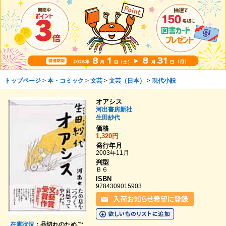
トップページ
>
本・コミック
>
文芸
>
文芸（日本）
>
現代小説
オアシス
河出書房新社
生田紗代
価格
1,320円
発行年月
2003年11月
判型
Ｂ６
ISBN
9784309015903
在庫状況
：品切れのためご