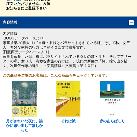
注文いただけません。入荷
お知らせにご登録下さい
内容情報
内容情報
[BOOKデータベースより]
家事放棄の“粗大ゴミ”＝母・君枝とパラサイトされている姉、そして私。女三
人、奇妙な家族の行方は？第４０回文芸賞受賞作。
[日販商品データベースより]
家事を放棄した母、母にパラサイトされているＯＬの姉・サキ、そしてフリー
ターの私。女３人、奇妙な家族の行方は…。現代の新種の「姥」捨て山を描
く、次世代作家の誕生。〈受賞情報〉文藝賞（第４０回）
この商品をご覧のお客様は、こんな商品もチェックしています。
月がきれいな夜に、誰
それは誠
皆のあらばしり
かに思い出してほしか
った