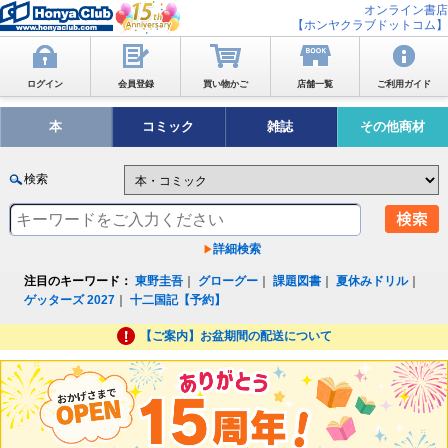
オンライン書店
【ホンヤクラブドットコム】
ログイン
会員登録
買い物かご
店舗一覧
ご利用ガイド
本
コミック
雑誌
その他商材
検索
詳細検索
注目のキーワード：
東野圭吾
｜
グローグー
｜
課題図書
｜
夏休みドリル
｜
ゲッターズ 2027
｜
十二国記【予約】
【ご案内】お盆期間の配送について