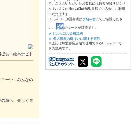
す。ご入会いただいたお客様には特典が盛りだくさ
ん！お近くのHonyaClub加盟書店でご入会、ご利用
いただけます。
Honya Club加盟書店は
にてご確認くださ
店舗一覧
い。
のマークが目印です。
HonyaClub会員規約
個人情報の取扱いに関する規程
※上記は加盟書店店頭で使用できるHonyaClubカー
ドの規約です。
報提供・絵本ナビ】
すごーい！みんなの
夏の海へ。楽しく遊