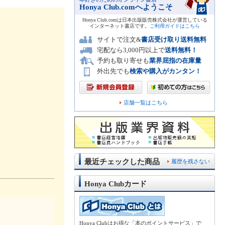
Honya Club.comへようこそ
Honya Club.comは日本出版販売株式会社が運営している
インターネット書店です。
ご利用ガイドはこちら
サイトで注文&
書店受け取り送料無料
宅配なら3,000円以上で
送料無料！
予約も取り寄せも
業界屈指の在庫量
外出先でも
検索や購入がカンタン！
店舗一覧はこちら
最近チェックした商品
履歴を残さない
Honya Clubカード
Honya Clubはお得な「本のポイントサービス」で