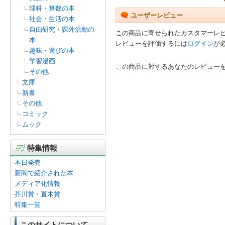
理科・算数の本
ユーザーレビュー
社会・生活の本
自由研究・課外活動の
この商品に寄せられたカスタマーレ
本
レビューを評価するには
ログイン
が
趣味・遊びの本
学習漫画
この商品に対するあなたのレビュー
その他
文庫
新書
その他
コミック
ムック
特集情報
本日発売
新聞で紹介された本
メディア化情報
芥川賞・直木賞
特集一覧
このサイトについて