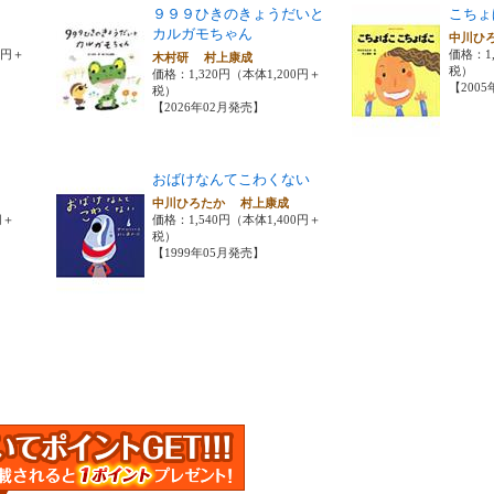
９９９ひきのきょうだいと
こちょ
カルガモちゃん
中川ひ
0円＋
価格：1
木村研 村上康成
税）
価格：1,320円（本体1,200円＋
【200
税）
【2026年02月発売】
おばけなんてこわくない
成
中川ひろたか 村上康成
円＋
価格：1,540円（本体1,400円＋
税）
【1999年05月発売】