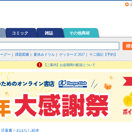
画（コミック）など在庫も充実
コミック
雑誌
その他商材
ーグー
｜
課題図書
｜
夏休みドリル
｜
ゲッターズ 2027
｜
十二国記【予約】
【ご案内】お盆期間の配送について
・児童書
>
おはなし絵本