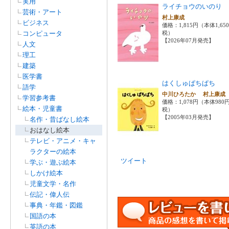
実用
ライチョウのいのり
芸術・アート
村上康成
ビジネス
価格：1,815円（本体1,65
コンピュータ
税）
【2026年07月発売】
人文
理工
建築
医学書
はくしゅぱちぱち
語学
中川ひろたか 村上康
学習参考書
価格：1,078円（本体980
絵本・児童書
税）
【2005年03月発売】
名作・昔ばなし絵本
おはなし絵本
テレビ・アニメ・キャ
ラクターの絵本
ツイート
学ぶ・遊ぶ絵本
しかけ絵本
児童文学・名作
伝記・偉人伝
事典・年鑑・図鑑
国語の本
英語の本