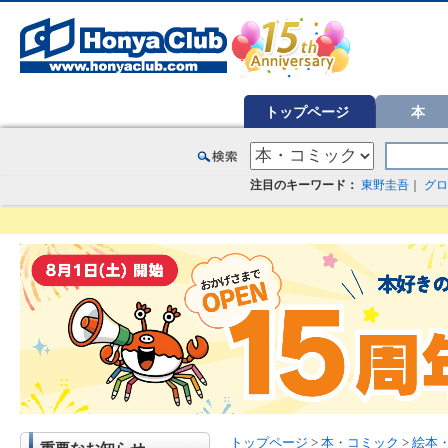
オンライン書店【ホンヤクラブ】はお好きな本屋での受け取りで送料無料！新刊予約・通販も。本（書籍）、雑誌、漫
トップページ
本
注目のキーワード：
東野圭吾
｜
グロ
トップページ
>
本・コミック
>
絵本