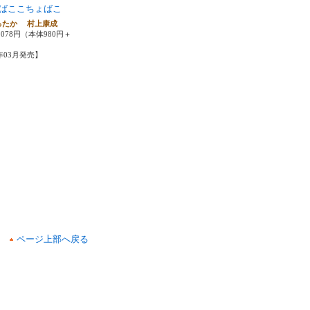
ばここちょばこ
ろたか 村上康成
,078円（本体980円＋
5年03月発売】
ページ上部へ戻る