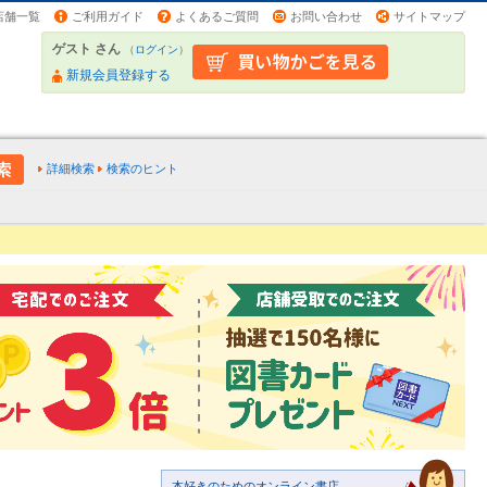
店舗一覧
ご利用ガイド
よくあるご質問
お問い合わせ
サイトマップ
ゲスト さん
（
ログイン
）
新規会員登録する
詳細検索
検索のヒント
本好きのためのオンライン書店