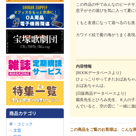
この作品の中でみんなのビーチサ
息子がその遊びを気に入って夏に
くもと友達になって遊べるのも羨
カワイイ絵で夏の海がうまく表現
内容情報
[BOOKデータベースより]
ひょっこりやってきたおばあちゃ
おばあちゃんは。
[日販商品データベースより]
園長先生とひろみ先生、８人の子
んでいると、空の雲に「一緒に遊
本・コミック
この商品をご覧のお客様は、こんな
文芸