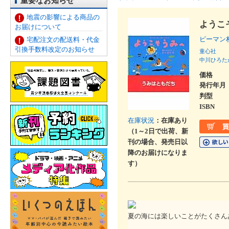
重要なお知らせ
地震の影響による商品の
ようこ
お届けについて
ピーマン
宅配注文の配送料・代金
引換手数料改定のお知らせ
童心社
中川ひろた
価格
発行年月
判型
ISBN
在庫状況
：在庫あり
（1～2日で出荷、新
刊の場合、発売日以
降のお届けになりま
す）
夏の海には楽しいことがたくさん