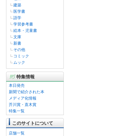
建築
医学書
語学
学習参考書
絵本・児童書
文庫
新書
その他
コミック
ムック
特集情報
本日発売
新聞で紹介された本
メディア化情報
芥川賞・直木賞
特集一覧
このサイトについて
店舗一覧