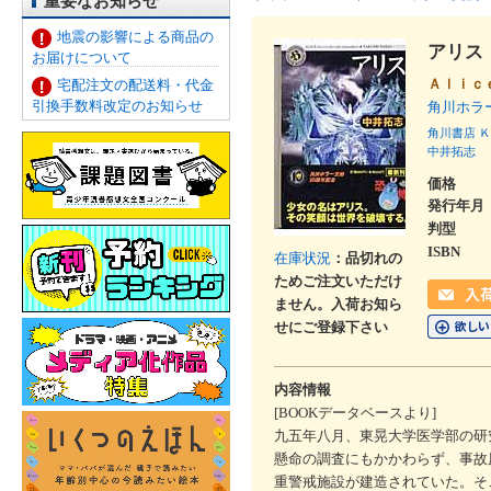
重要なお知らせ
地震の影響による商品の
アリス
お届けについて
Ａｌｉｃ
宅配注文の配送料・代金
引換手数料改定のお知らせ
角川ホラ
角川書店
Ｋ
中井拓志
価格
発行年月
判型
ISBN
在庫状況
：品切れの
ためご注文いただけ
ません。入荷お知ら
せにご登録下さい
内容情報
[BOOKデータベースより]
九五年八月、東晃大学医学部の研
懸命の調査にもかかわらず、事故
重警戒施設が建造されていた。そ