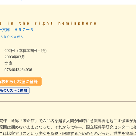
ｅ ｉｎ ｔｈｅ ｒｉｇｈｔ ｈｅｍｉｓｐｈｅｒｅ
ー文庫 Ｈ５７ー３
ＡＤＯＫＡＷＡ
692円（本体629円＋税）
2003年03月
文庫
9784043464036
究棟、通称「瞭命館」で六〇名を超す人間が同時に意識障害を起こす惨事が
原因は掴めないままとなった。それから七年―。国立脳科学研究センターに
こは比室アリスという少女を監視・隔離するためのものだった。世界を簡単