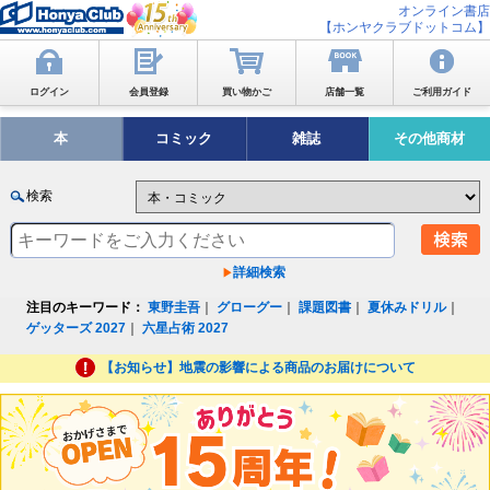
オンライン書店
【ホンヤクラブドットコム】
ログイン
会員登録
買い物かご
店舗一覧
ご利用ガイド
本
コミック
雑誌
その他商材
検索
詳細検索
注目のキーワード：
東野圭吾
｜
グローグー
｜
課題図書
｜
夏休みドリル
｜
ゲッターズ 2027
｜
六星占術 2027
【お知らせ】地震の影響による商品のお届けについて