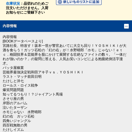
在庫状況
：品切れのためご
注文いただけません。入荷
お知らせにご登録下さい
内容情報
内容情報
[BOOKデータベースより]
宮路社長、特攻す！坂本一世が警官あいてに大立ち回り！ＹＯＳＨＩＫＩが大
酒を食らう！ガッツ石松の「幻の右」が！水野晴郎「ホモ」じゃない！ｅｔ
ｃ．格闘技界＆芸能界を股にかけて展開する壮絶なファイトの数々。「一体だ
れが強いのか？」の疑問に答える、人気お笑いコンビによる抱腹絶倒活字漫
才。
バッタ屋稼業
芸能界最強決定戦和田アキ子ｖｓ．ＹＯＳＨＩＫＩ
ラスト・マッチ前田日明
たけしと洋七
ロールス・ロイス戦争
爆笑問題問題
知ってるつもり！？ジャイアント馬場
さそり座の男
岸部のアルバム
泣いたターザン
ホモじゃない 水野晴郎
幻の右 ガッツ石松
四角いジャングル
四百戦無敗の男
たけしイズム