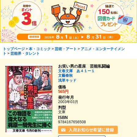
トップページ
>
本・コミック
>
芸術・アート
>
アニメ・エンターテイメン
ト
>
芸能界・タレント
お笑い男の星座 芸能私闘編
文春文庫 あ４１ー１
文藝春秋
浅草キッド
価格
565円
発行年月
2003年03月
判型
文庫
ISBN
9784167656508