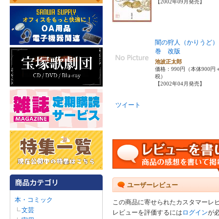
【2002年09月発売】
闇の狩人（かりうど）
巻 改版
池波正太郎
価格：990円（本体900円
税）
【2002年04月発売】
ツイート
ユーザーレビュー
本・コミック
この商品に寄せられたカスタマーレ
文芸
レビューを評価するには
ログイン
が