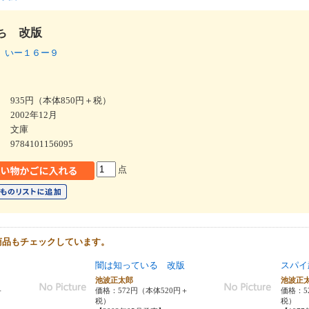
ち 改版
 いー１６ー９
935円（本体850円＋税）
2002年12月
文庫
9784101156095
点
商品もチェックしています。
闇は知っている 改版
スパイ
池波正太郎
池波正
＋
価格：572円（本体520円＋
価格：5
税）
税）