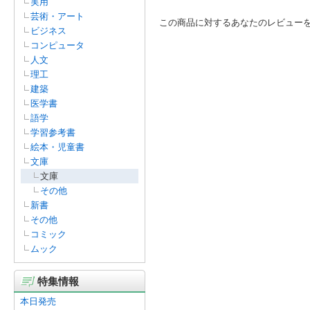
実用
芸術・アート
この商品に対するあなたのレビュー
ビジネス
コンピュータ
人文
理工
建築
医学書
語学
学習参考書
絵本・児童書
文庫
文庫
その他
新書
その他
コミック
ムック
特集情報
本日発売