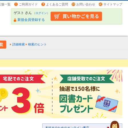
店舗一覧
ご利用ガイド
よくあるご質問
お問い合わせ
サイトマップ
ゲスト さん
（
ログイン
）
新規会員登録する
詳細検索
検索のヒント
本好きのためのオンライン書店