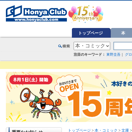
オンライン書店【ホンヤクラブ】はお好きな本屋での受け取りで送料無料！新刊予約・通販も。本（書籍）、雑誌、漫
トップページ
本
注目のキーワード：
東野圭吾
｜
グロ
トップページ
>
本・コミック
>
文庫