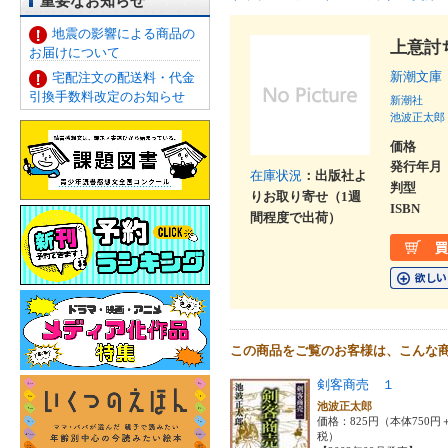
重要なお知らせ
地震の影響による商品の
上意討
お届けについて
新潮文庫
宅配注文の配送料・代金
引換手数料改定のお知らせ
新潮社
池波正太郎
価格
発行年月
在庫状況
：出版社よ
判型
りお取り寄せ（1週
ISBN
間程度で出荷）
この商品をご覧のお客様は、こんな
剣客商売 １
池波正太郎
価格：825円（本体750円
税）