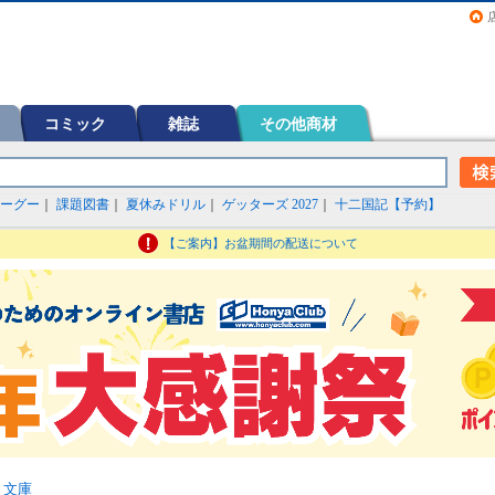
画（コミック）など在庫も充実
コミック
雑誌
その他商材
ーグー
｜
課題図書
｜
夏休みドリル
｜
ゲッターズ 2027
｜
十二国記【予約】
【ご案内】お盆期間の配送について
>
文庫