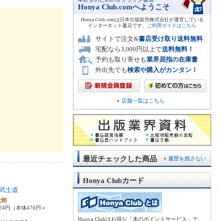
Honya Club.comへようこそ
Honya Club.comは日本出版販売株式会社が運営している
インターネット書店です。
ご利用ガイドはこちら
サイトで注文&
書店受け取り送料無料
宅配なら3,000円以上で
送料無料！
予約も取り寄せも
業界屈指の在庫量
外出先でも
検索や購入がカンタン！
店舗一覧はこちら
最近チェックした商品
履歴を残さない
Honya Clubカード
武士道
太郎
24円（本体476円＋
Honya Clubはお得な「本のポイントサービス」で