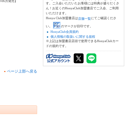
7年06月発売】
す。ご入会いただいたお客様には特典が盛りだくさ
ん！お近くのHonyaClub加盟書店でご入会、ご利用
いただけます。
Honya Club加盟書店は
にてご確認くださ
店舗一覧
い。
のマークが目印です。
HonyaClub会員規約
個人情報の取扱いに関する規程
※上記は加盟書店店頭で使用できるHonyaClubカー
ドの規約です。
ページ上部へ戻る