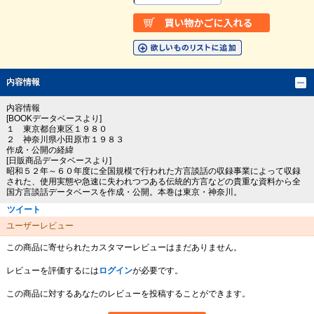
内容情報
内容情報
[BOOKデータベースより]
１ 東京都台東区１９８０
２ 神奈川県小田原市１９８３
作成・公開の経緯
[日販商品データベースより]
昭和５２年～６０年度に全国規模で行われた方言談話の収録事業によって収録
された、使用実態や急速に失われつつある伝統的方言などの貴重な資料から全
国方言談話データベースを作成・公開。本巻は東京・神奈川。
ツイート
ユーザーレビュー
この商品に寄せられたカスタマーレビューはまだありません。
レビューを評価するには
ログイン
が必要です。
この商品に対するあなたのレビューを投稿することができます。