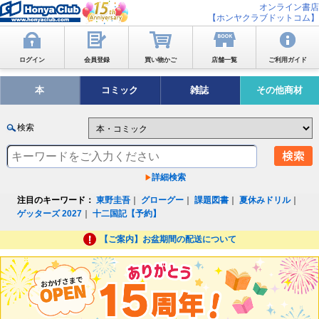
オンライン書店
【ホンヤクラブドットコム】
ログイン
会員登録
買い物かご
店舗一覧
ご利用ガイド
本
コミック
雑誌
その他商材
検索
詳細検索
注目のキーワード：
東野圭吾
｜
グローグー
｜
課題図書
｜
夏休みドリル
｜
ゲッターズ 2027
｜
十二国記【予約】
【ご案内】お盆期間の配送について