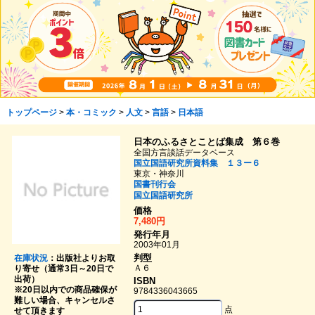
トップページ
>
本・コミック
>
人文
>
言語
>
日本語
日本のふるさとことば集成 第６巻
全国方言談話データベース
国立国語研究所資料集 １３ー６
東京・神奈川
国書刊行会
国立国語研究所
価格
7,480円
発行年月
2003年01月
判型
在庫状況
：出版社よりお取
Ａ６
り寄せ（通常3日～20日で
出荷）
ISBN
※20日以内での商品確保が
9784336043665
難しい場合、キャンセルさ
点
せて頂きます