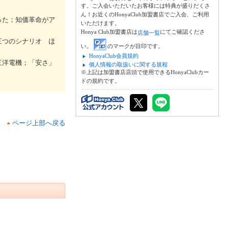
す。ご入会いただいたお客様には特典が盛りだくさ
ん！お近くのHonyaClub加盟書店でご入会、ご利用
った；知価革命がア
いただけます。
Honya Club加盟書店は
にてご確認くださ
店舗一覧
三つのシナリオ ほ
い。
のマークが目印です。
HonyaClub会員規約
三洋電機；「安さ」
個人情報の取扱いに関する規程
※上記は加盟書店店頭で使用できるHonyaClubカー
ドの規約です。
ページ上部へ戻る