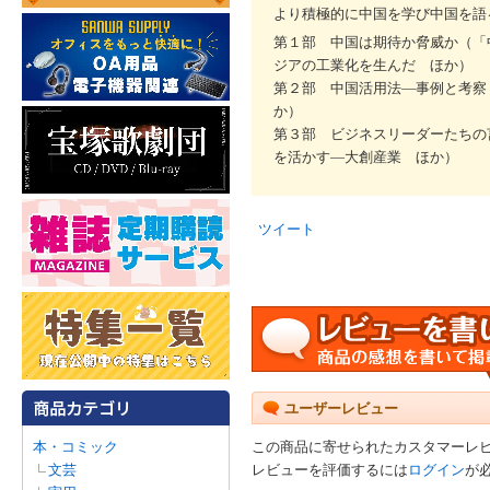
より積極的に中国を学び中国を語
第１部 中国は期待か脅威か（「
ジアの工業化を生んだ ほか）
第２部 中国活用法―事例と考察
か）
第３部 ビジネスリーダーたちの
を活かす―大創産業 ほか）
ツイート
ユーザーレビュー
本・コミック
この商品に寄せられたカスタマーレ
文芸
レビューを評価するには
ログイン
が