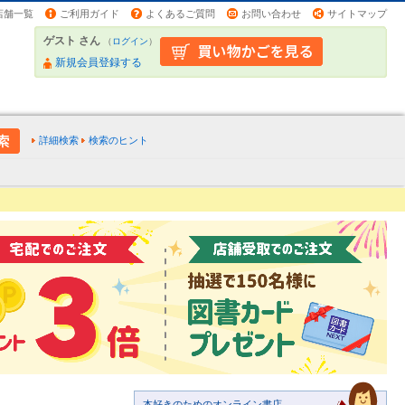
店舗一覧
ご利用ガイド
よくあるご質問
お問い合わせ
サイトマップ
ゲスト さん
（
ログイン
）
新規会員登録する
詳細検索
検索のヒント
本好きのためのオンライン書店