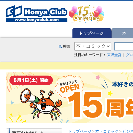
オンライン書店【ホンヤクラブ】はお好きな本屋での受け取りで送料無料！新刊予約・通販も。本（書籍）、雑誌、漫
トップページ
本
注目のキーワード：
東野圭吾
｜
グロ
トップページ
>
本・コミック
>
ビジ