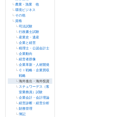
農業・漁業 他
環境ビジネス
その他
資格
司法試験
行政書士試験
産業史・遺産
企業と経営
税理士・公認会計士
企業動向
経営者群像
企業革新・人材開発
ＣＩ戦略・企業買収
戦略
海外進出・海外投資
スチュワーデス（客
室乗務員）試験
企業会計・会計理論
経営診断・経営分析
財務管理
簿記