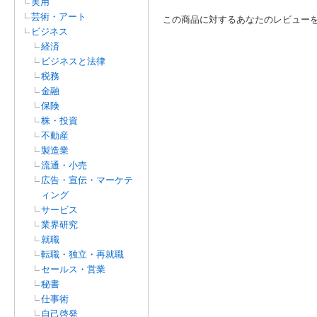
実用
芸術・アート
この商品に対するあなたのレビュー
ビジネス
経済
ビジネスと法律
税務
金融
保険
株・投資
不動産
製造業
流通・小売
広告・宣伝・マーケテ
ィング
サービス
業界研究
就職
転職・独立・再就職
セールス・営業
秘書
仕事術
自己啓発