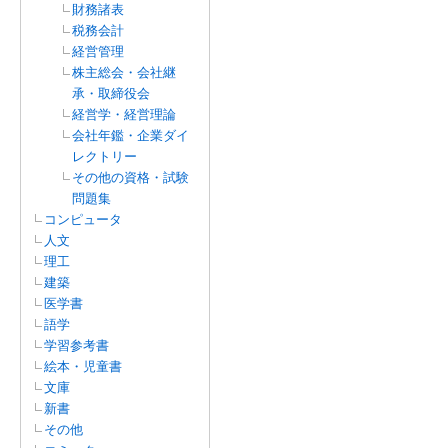
財務諸表
税務会計
経営管理
株主総会・会社継
承・取締役会
経営学・経営理論
会社年鑑・企業ダイ
レクトリー
その他の資格・試験
問題集
コンピュータ
人文
理工
建築
医学書
語学
学習参考書
絵本・児童書
文庫
新書
その他