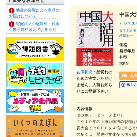
重要なお知らせ
地震の影響による商品の
中国大
お届けについて
ビジネス
宅配注文の配送料・代金
引換手数料改定のお知らせ
ＮＴＴ出版
堺屋太一
価格
発行年月
判型
ISBN
在庫状況
：品切れの
ためご注文いただけ
ません。入荷お知ら
せにご登録下さい
内容情報
[BOOKデータベースより]
２０１０年の上海万国博の規模は
党大会ではＧＤＰを４倍にすると
の多くは、歴史や文化から切り離