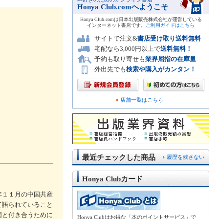
Honya Club.comへようこそ
Honya Club.comは日本出版販売株式会社が運営している
インターネット書店です。
ご利用ガイドはこちら
サイトで注文&
書店受け取り送料無料
宅配なら3,000円以上で
送料無料！
予約も取り寄せも
業界屈指の在庫量
外出先でも
検索や購入がカンタン！
店舗一覧はこちら
最近チェックした商品
履歴を残さない
Honya Clubカード
年１１月の中国共産
て語られていること
国と付き合うために
Honya Clubはお得な「本のポイントサービス」で