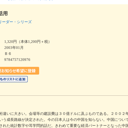
活用
リーダー・シリーズ
1,320円（本体1,200円＋税）
2003年01月
Ｂ６
9784757120976
桁違いに大きい。会場等の建設費は３０億ドルに及ぶものである。２００２
いう成長路線が決定された。今の日本人は今の中国を知らない。中国につい
された統計数字や耳学問的話だ。きわめて重要な経済パートナーとなった中