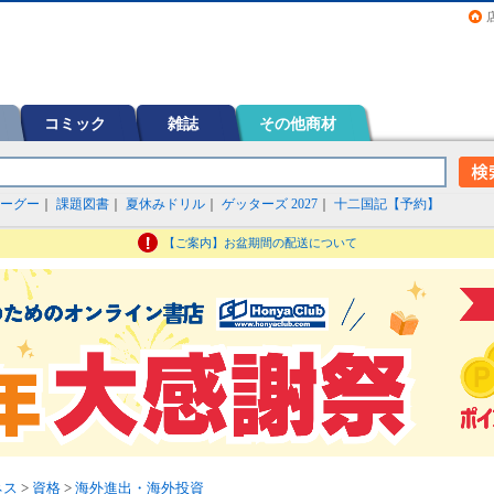
画（コミック）など在庫も充実
コミック
雑誌
その他商材
ーグー
｜
課題図書
｜
夏休みドリル
｜
ゲッターズ 2027
｜
十二国記【予約】
【ご案内】お盆期間の配送について
ネス
>
資格
>
海外進出・海外投資