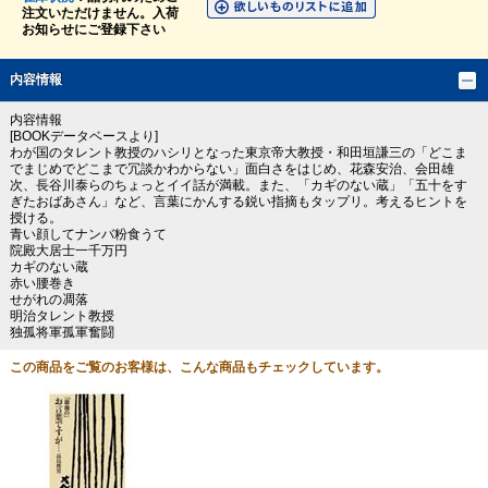
注文いただけません。入荷
お知らせにご登録下さい
内容情報
内容情報
[BOOKデータベースより]
わが国のタレント教授のハシリとなった東京帝大教授・和田垣謙三の「どこま
でまじめでどこまで冗談かわからない」面白さをはじめ、花森安治、会田雄
次、長谷川泰らのちょっとイイ話が満載。また、「カギのない蔵」「五十をす
ぎたおばあさん」など、言葉にかんする鋭い指摘もタップリ。考えるヒントを
授ける。
青い顔してナンバ粉食うて
院殿大居士一千万円
カギのない蔵
赤い腰巻き
せがれの凋落
明治タレント教授
独孤将軍孤軍奮闘
この商品をご覧のお客様は、こんな商品もチェックしています。