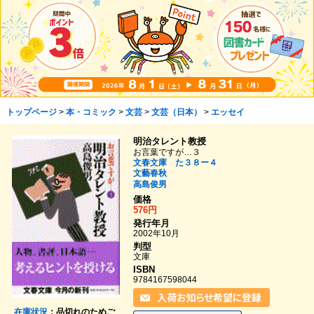
トップページ
>
本・コミック
>
文芸
>
文芸（日本）
>
エッセイ
明治タレント教授
お言葉ですが…３
文春文庫 た３８ー４
文藝春秋
高島俊男
価格
576円
発行年月
2002年10月
判型
文庫
ISBN
9784167598044
在庫状況
：品切れのためご