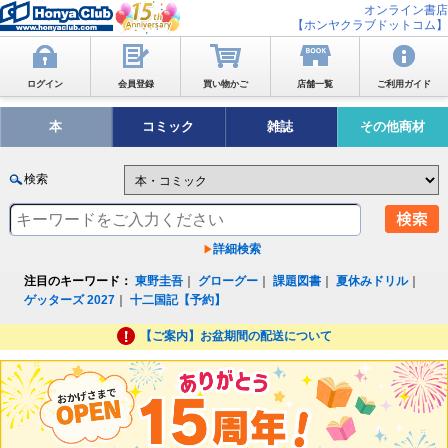
オンライン書店
【ホンヤクラブドットコム】
ログイン
会員登録
買い物かご
店舗一覧
ご利用ガイド
本
コミック
雑誌
その他商材
検索
詳細検索
注目のキーワード：
東野圭吾
｜
グローグー
｜
課題図書
｜
夏休みドリル
｜
ゲッターズ 2027
｜
十二国記【予約】
【ご案内】お盆期間の配送について