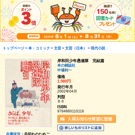
トップページ
>
本・コミック
>
文芸
>
文芸（日本）
>
現代小説
岸和田少年愚連隊 完結篇
本の雑誌社
中場利一
価格
1,980円
発行年月
2002年04月
判型
Ｂ６
ISBN
9784860110116
在庫状況
：品切れのためご