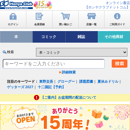
オンライン書店
【ホンヤクラブドットコム】
ログイン
会員登録
買い物かご
店舗一覧
ご利用ガイド
本
コミック
雑誌
その他商材
検索
詳細検索
注目のキーワード：
東野圭吾
｜
グローグー
｜
課題図書
｜
夏休みドリル
｜
ゲッターズ 2027
｜
十二国記【予約】
【ご案内】お盆期間の配送について