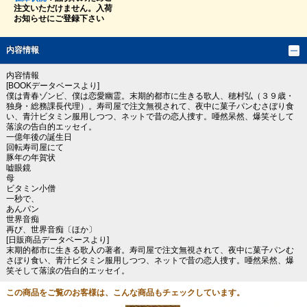
注文いただけません。入荷
お知らせにご登録下さい
内容情報
内容情報
[BOOKデータベースより]
僕は青春ゾンビ、僕は恋愛幽霊。末期的都市に生きる歌人、穂村弘（３９歳・
独身・総務課長代理）。寿司屋で注文無視されて、夜中に菓子パンむさぼり食
い、青汁ビタミン服用しつつ、ネットで昔の恋人捜す。唖然呆然、爆笑そして
落涙の告白的エッセイ。
一億年後の誕生日
回転寿司屋にて
豚年の年賀状
嘘眼鏡
母
ビタミン小僧
一秒で、
あんパン
世界音痴
再び、世界音痴〔ほか〕
[日販商品データベースより]
末期的都市に生きる歌人の著者。寿司屋で注文無視されて、夜中に菓子パンむ
さぼり食い、青汁ビタミン服用しつつ、ネットで昔の恋人捜す。唖然呆然、爆
笑そして落涙の告白的エッセイ。
この商品をご覧のお客様は、こんな商品もチェックしています。