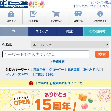
オンライン書店
【ホンヤクラブドットコム】
ログイン
会員登録
買い物かご
店舗一覧
ご利用ガイド
本
コミック
雑誌
その他商材
検索
詳細検索
注目のキーワード：
東野圭吾
｜
グローグー
｜
課題図書
｜
夏休みドリル
｜
ゲッターズ 2027
｜
十二国記【予約】
【ご案内】お盆期間の配送について