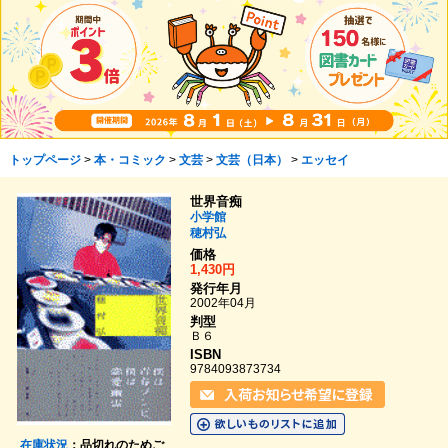
トップページ
>
本・コミック
>
文芸
>
文芸（日本）
>
エッセイ
世界音痴
小学館
穂村弘
価格
1,430円
発行年月
2002年04月
判型
Ｂ６
ISBN
9784093873734
在庫状況
：品切れのためご