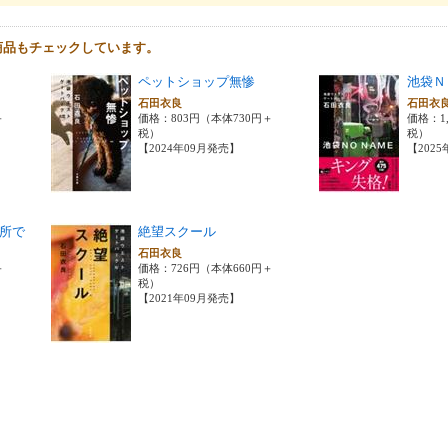
商品もチェックしています。
ペットショップ無惨
池袋Ｎ
石田衣良
石田衣
＋
価格：803円（本体730円＋
価格：1,
税）
税）
【2024年09月発売】
【202
所で
絶望スクール
石田衣良
＋
価格：726円（本体660円＋
税）
【2021年09月発売】