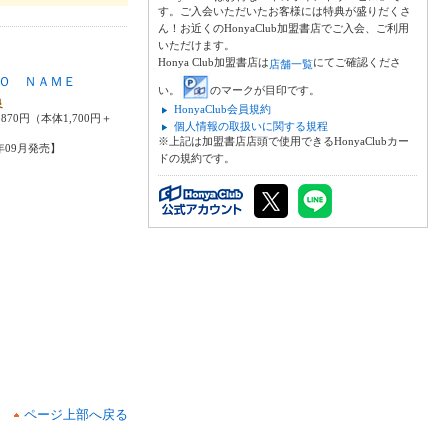
す。ご入会いただいたお客様には特典が盛りだくさ
ん！お近くのHonyaClub加盟書店でご入会、ご利用
いただけます。
Honya Club加盟書店は
にてご確認くださ
店舗一覧
Ｏ ＮＡＭＥ
い。
のマークが目印です。
良
HonyaClub会員規約
870円（本体1,700円＋
個人情報の取扱いに関する規程
※上記は加盟書店店頭で使用できるHonyaClubカー
5年09月発売】
ドの規約です。
ページ上部へ戻る