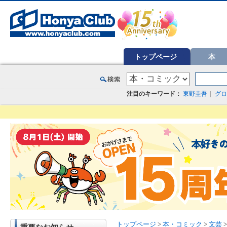
オンライン書店【ホンヤクラブ】はお好きな本屋での受け取りで送料無料！新刊予約・通販も。本（書籍）、雑誌、漫
トップページ
本
注目のキーワード：
東野圭吾
｜
グロ
トップページ
>
本・コミック
>
文芸