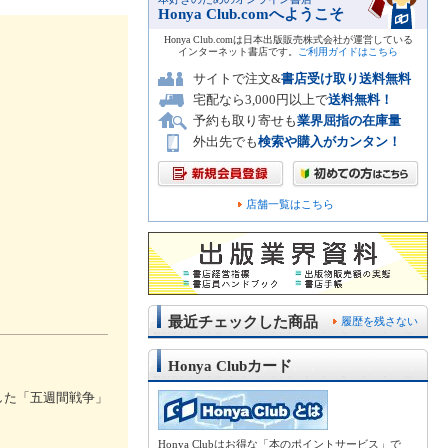
Honya Club.comへようこそ
Honya Club.comは日本出版販売株式会社が運営している
インターネット書店です。
ご利用ガイドはこちら
サイトで注文&
書店受け取り送料無料
宅配なら3,000円以上で
送料無料！
予約も取り寄せも
業界屈指の在庫量
外出先でも
検索や購入がカンタン！
店舗一覧はこちら
最近チェックした商品
履歴を残さない
Honya Clubカード
した「五週間戦争」
。
Honya Clubはお得な「本のポイントサービス」で