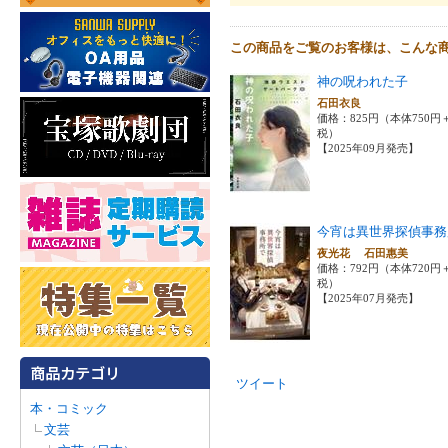
この商品をご覧のお客様は、こんな
神の呪われた子
石田衣良
価格：825円（本体750円
税）
【2025年09月発売】
今宵は異世界探偵事務
夜光花 石田惠美
価格：792円（本体720円
税）
【2025年07月発売】
ツイート
本・コミック
文芸