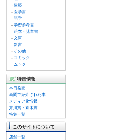
建築
医学書
語学
学習参考書
絵本・児童書
文庫
新書
その他
コミック
ムック
特集情報
本日発売
新聞で紹介された本
メディア化情報
芥川賞・直木賞
特集一覧
このサイトについて
店舗一覧