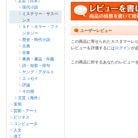
文芸（日本）
現代小説
ミステリー・サスペ
ンス
ＳＦ・ホラー・ファ
ユーザーレビュー
ンタジー
歴史・時代小説
この商品に寄せられたカスタマーレ
古典
レビューを評価するには
ログイン
が
全集
事典・書誌・年鑑
この商品に対するあなたのレビュー
詩・短歌・俳句
ヤング・アダルト
エッセイ
評論
その他
文芸（海外）
実用
芸術・アート
ビジネス
コンピュータ
人文
理工