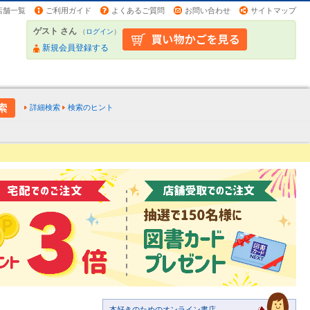
店舗一覧
ご利用ガイド
よくあるご質問
お問い合わせ
サイトマップ
ゲスト さん
（
ログイン
）
新規会員登録する
詳細検索
検索のヒント
本好きのためのオンライン書店