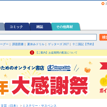
画（コミック）など在庫も充実
コミック
雑誌
その他商材
ーグー
｜
課題図書
｜
夏休みドリル
｜
ゲッターズ 2027
｜
十二国記【予約】
【ご案内】お盆期間の配送について
>
文芸（日本）
>
ミステリー・サスペンス