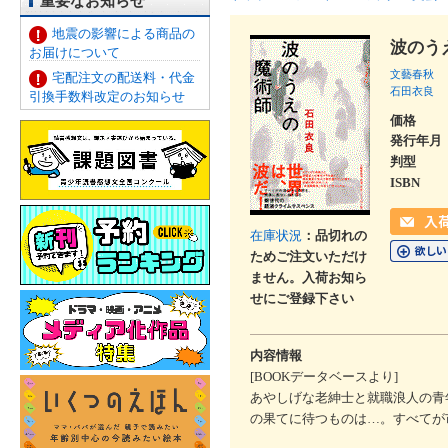
重要なお知らせ
地震の影響による商品の
波のう
お届けについて
文藝春秋
宅配注文の配送料・代金
石田衣良
引換手数料改定のお知らせ
価格
発行年月
判型
ISBN
在庫状況
：品切れの
ためご注文いただけ
ません。入荷お知ら
せにご登録下さい
内容情報
[BOOKデータベースより]
あやしげな老紳士と就職浪人の青
の果てに待つものは…。すべてが