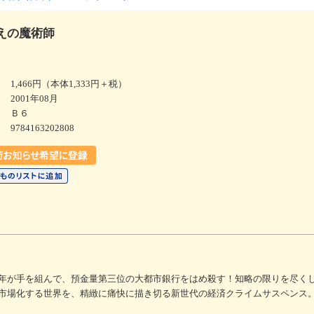
えの魔術師
1,466円（本体1,333円＋税）
2001年08月
Ｂ６
9784163202808
年が手を組んで、預金量第三位の大都市銀行をはめ殺す！知略の限りを尽く
市場化する世界を、精緻に痛快に描き切る新世代の経済クライムサスペンス