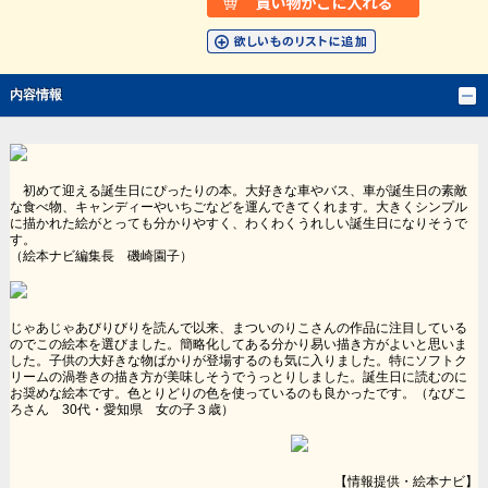
内容情報
初めて迎える誕生日にぴったりの本。大好きな車やバス、車が誕生日の素敵
な食べ物、キャンディーやいちごなどを運んできてくれます。大きくシンプル
に描かれた絵がとっても分かりやすく、わくわくうれしい誕生日になりそうで
す。
（絵本ナビ編集長 磯崎園子）
じゃあじゃあびりびりを読んで以来、まついのりこさんの作品に注目している
のでこの絵本を選びました。簡略化してある分かり易い描き方がよいと思いま
した。子供の大好きな物ばかりが登場するのも気に入りました。特にソフトク
リームの渦巻きの描き方が美味しそうでうっとりしました。誕生日に読むのに
お奨めな絵本です。色とりどりの色を使っているのも良かったです。（なびこ
ろさん 30代・愛知県 女の子３歳）
【情報提供・絵本ナビ】