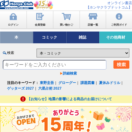
オンライン書店
【ホンヤクラブドットコム】
ログイン
会員登録
買い物かご
店舗一覧
ご利用ガイド
本
コミック
雑誌
その他商材
検索
詳細検索
注目のキーワード：
東野圭吾
｜
グローグー
｜
課題図書
｜
夏休みドリル
｜
ゲッターズ 2027
｜
六星占術 2027
【お知らせ】地震の影響による商品のお届けについて