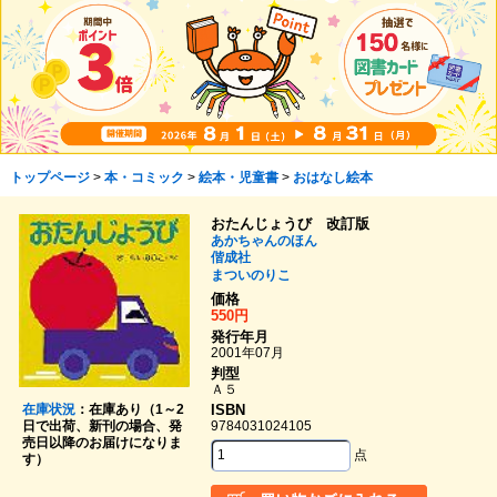
トップページ
>
本・コミック
>
絵本・児童書
>
おはなし絵本
おたんじょうび 改訂版
あかちゃんのほん
偕成社
まついのりこ
価格
550円
発行年月
2001年07月
判型
Ａ５
在庫状況
：在庫あり（1～2
ISBN
日で出荷、新刊の場合、発
9784031024105
売日以降のお届けになりま
点
す）