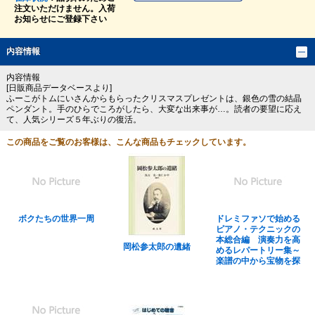
注文いただけません。入荷
お知らせにご登録下さい
内容情報
内容情報
[日販商品データベースより]
ふーこがトムにいさんからもらったクリスマスプレゼントは、銀色の雪の結晶
ペンダント。手のひらでころがしたら、大変な出来事が…。読者の要望に応え
て、人気シリーズ５年ぶりの復活。
この商品をご覧のお客様は、こんな商品もチェックしています。
ボクたちの世界一周
ドレミファソで始める
ピアノ・テクニックの
本総合編 演奏力を高
岡松参太郎の遺緒
めるレパートリー集～
楽譜の中から宝物を探