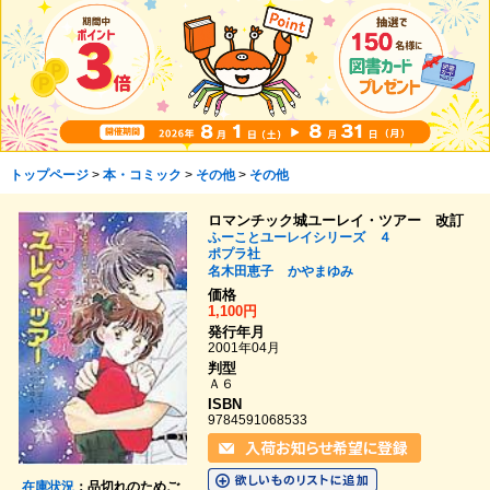
トップページ
>
本・コミック
>
その他
>
その他
ロマンチック城ユーレイ・ツアー 改訂
ふーことユーレイシリーズ ４
ポプラ社
名木田恵子
かやまゆみ
価格
1,100円
発行年月
2001年04月
判型
Ａ６
ISBN
9784591068533
在庫状況
：品切れのためご