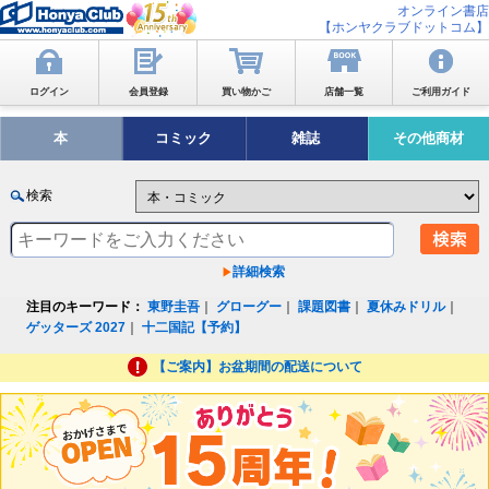
オンライン書店
【ホンヤクラブドットコム】
ログイン
会員登録
買い物かご
店舗一覧
ご利用ガイド
本
コミック
雑誌
その他商材
検索
詳細検索
注目のキーワード：
東野圭吾
｜
グローグー
｜
課題図書
｜
夏休みドリル
｜
ゲッターズ 2027
｜
十二国記【予約】
【ご案内】お盆期間の配送について