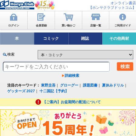
オンライン書店
【ホンヤクラブドットコム】
ログイン
会員登録
買い物かご
店舗一覧
ご利用ガイド
本
コミック
雑誌
その他商材
検索
詳細検索
注目のキーワード：
東野圭吾
｜
グローグー
｜
課題図書
｜
夏休みドリル
｜
ゲッターズ 2027
｜
十二国記【予約】
【ご案内】お盆期間の配送について