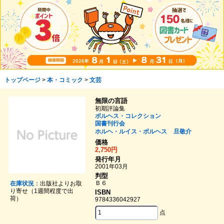
トップページ
>
本・コミック
>
文芸
無限の言語
初期評論集
ボルヘス・コレクション
国書刊行会
ホルヘ・ルイス・ボルヘス
旦敬介
価格
2,750円
発行年月
2001年03月
判型
Ｂ６
在庫状況
：出版社よりお取
り寄せ（1週間程度で出
ISBN
荷）
9784336042927
点