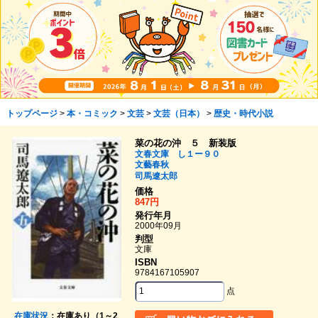
トップページ
>
本・コミック
>
文芸
>
文芸（日本）
>
歴史・時代小説
菜の花の沖 ５ 新装版
文春文庫 し１ー９０
文藝春秋
司馬遼太郎
価格
847円
発行年月
2000年09月
判型
文庫
ISBN
9784167105907
点
在庫状況
：在庫あり（1～2