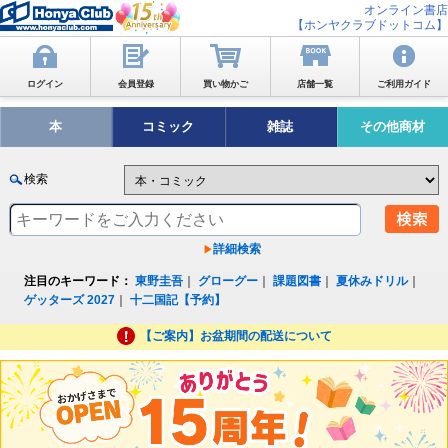
オンライン書店
【ホンヤクラブドットコム】
ログイン
会員登録
買い物かご
店舗一覧
ご利用ガイド
本
コミック
雑誌
その他商材
検索
詳細検索
注目のキーワード：
東野圭吾
｜
グローグー
｜
課題図書
｜
夏休みドリル
｜
ゲッターズ 2027
｜
十二国記【予約】
【ご案内】お盆期間の配送について