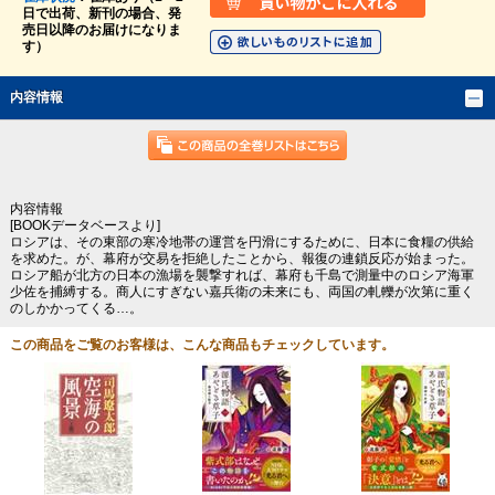
日で出荷、新刊の場合、発
売日以降のお届けになりま
す）
内容情報
内容情報
[BOOKデータベースより]
ロシアは、その東部の寒冷地帯の運営を円滑にするために、日本に食糧の供給
を求めた。が、幕府が交易を拒絶したことから、報復の連鎖反応が始まった。
ロシア船が北方の日本の漁場を襲撃すれば、幕府も千島で測量中のロシア海軍
少佐を捕縛する。商人にすぎない嘉兵衛の未来にも、両国の軋轢が次第に重く
のしかかってくる…。
この商品をご覧のお客様は、こんな商品もチェックしています。