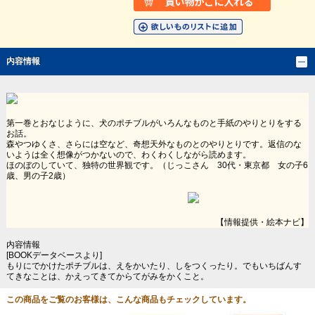
内容情報
第一巻とおなじように、犬のポチブルがいろんなものと手紙のやりとりをする
お話。
森やつゆくさ、さらには空など、奇想天外なものとのやりとりです。返信のな
いようは全く想像がつかないので、わくわくしながら読めます。
ほのぼのしていて、独特の世界観です。（じっこさん 30代・東京都 女の子6
歳、男の子2歳）
【情報提供・絵本ナビ】
内容情報
[BOOKデータベースより]
もりにでかけたポチブルは、えをかいたり、しをつくったり。でもいちばんす
てきなことは、かえってきてからてがみをかくこと。
この商品をご覧のお客様は、こんな商品もチェックしています。