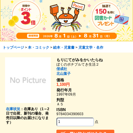
トップページ
>
本・コミック
>
絵本・児童書
>
児童文学・名作
もりにてがみをかいたらね
ぼくのポチブルてき生活２
偕成社
北山葉子
価格
1,100円
発行年月
1997年09月
判型
Ａ５
在庫状況
：在庫あり（1～2
ISBN
日で出荷、新刊の場合、発
9784034390603
売日以降のお届けになりま
点
す）