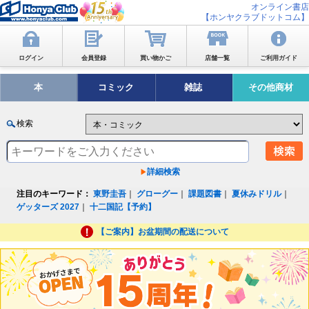
オンライン書店
【ホンヤクラブドットコム】
ログイン
会員登録
買い物かご
店舗一覧
ご利用ガイド
本
コミック
雑誌
その他商材
検索
詳細検索
注目のキーワード：
東野圭吾
｜
グローグー
｜
課題図書
｜
夏休みドリル
｜
ゲッターズ 2027
｜
十二国記【予約】
【ご案内】お盆期間の配送について