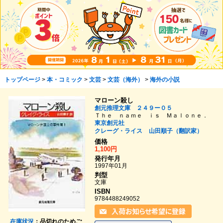
トップページ
>
本・コミック
>
文芸
>
文芸（海外）
>
海外の小説
マローン殺し
創元推理文庫 ２４９ー０５
Ｔｈｅ ｎａｍｅ ｉｓ Ｍａｌｏｎｅ．
東京創元社
クレーグ・ライス
山田順子（翻訳家）
価格
1,100円
発行年月
1997年01月
判型
文庫
ISBN
9784488249052
在庫状況
：品切れのためご