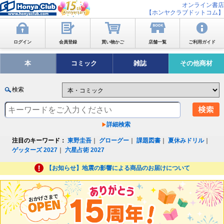
オンライン書店
【ホンヤクラブドットコム】
ログイン
会員登録
買い物かご
店舗一覧
ご利用ガイド
本
コミック
雑誌
その他商材
検索
詳細検索
注目のキーワード：
東野圭吾
｜
グローグー
｜
課題図書
｜
夏休みドリル
｜
ゲッターズ 2027
｜
六星占術 2027
【お知らせ】地震の影響による商品のお届けについて