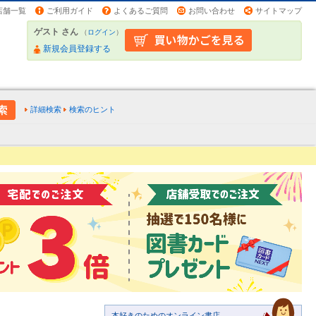
店舗一覧
ご利用ガイド
よくあるご質問
お問い合わせ
サイトマップ
ゲスト さん
（
ログイン
）
新規会員登録する
詳細検索
検索のヒント
本好きのためのオンライン書店