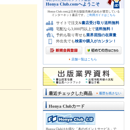
Honya Club.comへようこそ
Honya Club.comは日本出版販売株式会社が運営している
インターネット書店です。
ご利用ガイドはこちら
サイトで注文&
書店受け取り送料無料
宅配なら3,000円以上で
送料無料！
予約も取り寄せも
業界屈指の在庫量
外出先でも
検索や購入がカンタン！
店舗一覧はこちら
最近チェックした商品
履歴を残さない
Honya Clubカード
Honya Clubはお得な「本のポイントサービス」で