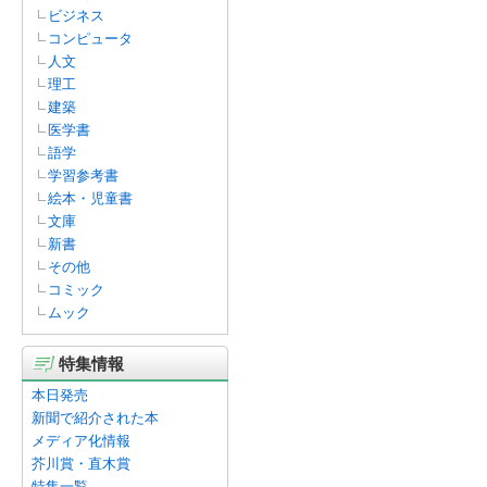
ビジネス
コンピュータ
人文
理工
建築
医学書
語学
学習参考書
絵本・児童書
文庫
新書
その他
コミック
ムック
特集情報
本日発売
新聞で紹介された本
メディア化情報
芥川賞・直木賞
特集一覧