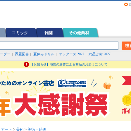
画（コミック）など在庫も充実
コミック
雑誌
その他商材
ーグー
｜
課題図書
｜
夏休みドリル
｜
ゲッターズ 2027
｜
六星占術 2027
【お知らせ】地震の影響による商品のお届けについて
・アート
>
美術
>
美術・絵画