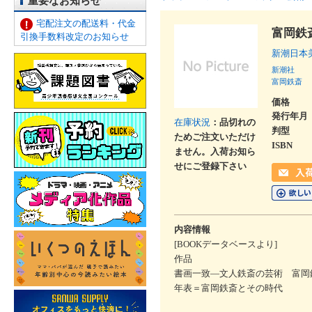
重要なお知らせ
宅配注文の配送料・代金
富岡鉄
引換手数料改定のお知らせ
新潮日本
新潮社
富岡鉄斎
価格
発行年月
在庫状況
：品切れの
判型
ためご注文いただけ
ISBN
ません。入荷お知ら
せにご登録下さい
内容情報
[BOOKデータベースより]
作品
書画一致―文人鉄斎の芸術 富岡
年表＝富岡鉄斎とその時代