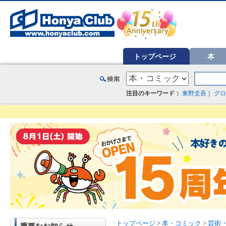
オンライン書店【ホンヤクラブ】はお好きな本屋での受け取りで送料無料！新刊予約・通販も。本（書籍）、雑誌、漫
トップページ
本
注目のキーワード：
東野圭吾
｜
グロ
トップページ
>
本・コミック
>
芸術