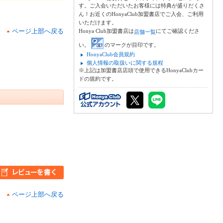
す。ご入会いただいたお客様には特典が盛りだくさ
ん！お近くのHonyaClub加盟書店でご入会、ご利用
いただけます。
ページ上部へ戻る
Honya Club加盟書店は
にてご確認くださ
店舗一覧
い。
のマークが目印です。
HonyaClub会員規約
個人情報の取扱いに関する規程
※上記は加盟書店店頭で使用できるHonyaClubカー
ドの規約です。
ページ上部へ戻る