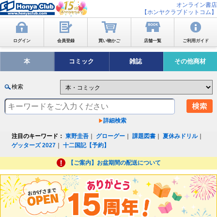
オンライン書店
【ホンヤクラブドットコム】
ログイン
会員登録
買い物かご
店舗一覧
ご利用ガイド
本
コミック
雑誌
その他商材
検索
詳細検索
注目のキーワード：
東野圭吾
｜
グローグー
｜
課題図書
｜
夏休みドリル
｜
ゲッターズ 2027
｜
十二国記【予約】
【ご案内】お盆期間の配送について