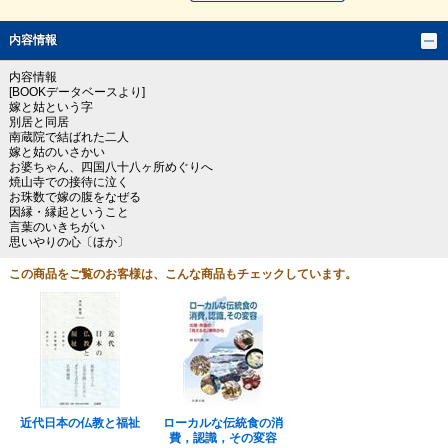
内容情報
内容情報
[BOOKデータベースより]
嫁と姑という字
別居と同居
南蔵院で結ばれた二人
嫁と姑のいさかい
お婆ちゃん、四国八十八ヶ所めぐりへ
焼山寺での接待に泣く
お珠数で嫁の腹をなぜる
因縁・縁起ということ
言葉のいきちがい
思いやりの心〔ほか〕
この商品をご覧のお客様は、こんな商品もチェックしています。
近代日本の仏教と福祉
ローカルな伝統食の消
費，認識，その変容