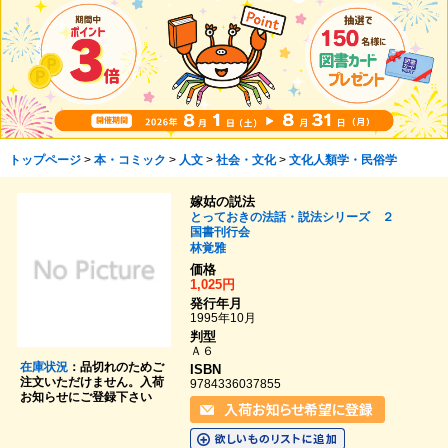
トップページ
>
本・コミック
>
人文
>
社会・文化
>
文化人類学・民俗学
嫁姑の説法
とっておきの法話・説法シリーズ ２
国書刊行会
林覚雅
価格
1,025円
発行年月
1995年10月
判型
Ａ６
在庫状況
：品切れのためご
ISBN
注文いただけません。入荷
9784336037855
お知らせにご登録下さい