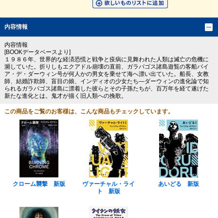
内容情報
内容情報
[BOOKデータベースより]
１９８６年、世界的な経済恐慌と戦争と疫病に見舞われた人類は滅亡の危機に
瀕していた。折りしもエクアドル崩壊の直前、ガラパゴス諸島遊覧の客船バイ
ア・デ・ダーウィン号が何人かの男女を乗せて海へ漂い出ていた。船長、女教
師、結婚詐欺師、盲目の娘、インディオの少女たち―ダーウィンの進化論で知
られるガラパゴス諸島に漂着した彼らとその子孫たちが、百万年を経て遂げた
新たな進化とは。鬼才が描く旧人類への挽歌。
この商品をご覧のお客様は、こんな商品もチェックしています。
クローム襲撃 新版
ヴァーチャル・ライ
あいどる 新版
ト 新版