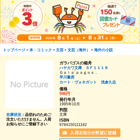
トップページ
>
本・コミック
>
文芸
>
文芸（海外）
>
海外の小説
ガラパゴスの箱舟
ハヤカワ文庫 ＳＦ１１１８
Ｇａｌａ´ｐａｇｏｓ．
早川書房
カート・ヴォネガット
浅倉久志
価格
946円
発行年月
1995年10月
判型
文庫
在庫状況
：品切れのためご
注文いただけません。入荷
ISBN
お知らせにご登録下さい
9784150111182