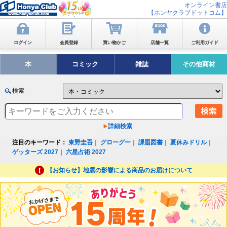
オンライン書店
【ホンヤクラブドットコム】
ログイン
会員登録
買い物かご
店舗一覧
ご利用ガイド
本
コミック
雑誌
その他商材
検索
詳細検索
注目のキーワード：
東野圭吾
｜
グローグー
｜
課題図書
｜
夏休みドリル
｜
ゲッターズ 2027
｜
六星占術 2027
【お知らせ】地震の影響による商品のお届けについて